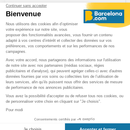
L'All-In Barcelona est un tout nouveau pass personnalisable qui
vous permet de concevoir votre voyage idéal à Barcelone :
Transports publics illimités (jusqu'à 3 jours)
2 attractions premium au choix - (y compris la Sagrada
Família et le parc Güell)
Accès illimité avec le Museum Pass
Que voir au Musée d'Art Contemporain de
Barcelone?
Le Musée d'Art Contemporain de Barcelone (MACBA)
présente des œuvres majeures d'artistes contemporains tels que
Antoni Tàpies,
Paul Klee, et Alexander Calder.
Parmi les pièces
emblématiques, vous trouverez Gran Vidrio de
Tàpies
et des
œuvres de
Joan Miró
. La collection couvre l'art abstrait, le
minimalisme, et le pop art. L'histoire du musée en fait un point de
repère culturel à Barcelone, attirant des visiteurs pour ses
expositions temporaires et ses installations dynamiques qui
enrichissent l'expérience artistique.