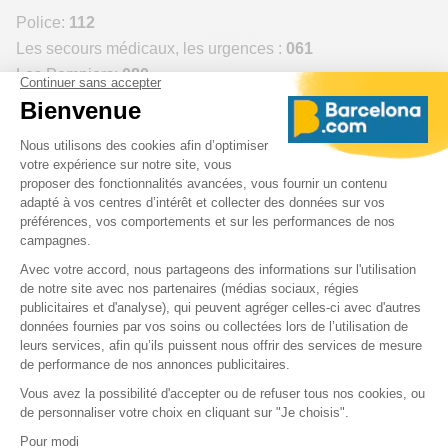
Police:
112
Les secours médicaux, les urgences :
061
Les Pompiers:
080
Les Pharmacies ouvertes 24/24 à Barcelone
Ciutat Vella
Farmàcia
Clapés Antoja
La Rambla, 98 (in
front of Boqueria)
93 301 28 43
Eixample
Farmacia Álvarez
Passeig de Gràcia, 26 (next to Gran Via)