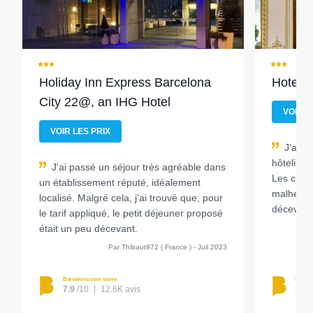
Holiday Inn Express Barcelona
Hotel C
City 22@, an IHG Hotel
VOIR L
VOIR LES PRIX
J'ai s
hôtelier 
J'ai passé un séjour très agréable dans
Les cham
un établissement réputé, idéalement
malheureu
localisé. Malgré cela, j'ai trouvé que, pour
décevant,
le tarif appliqué, le petit déjeuner proposé
était un peu décevant.
Par Thibaut972 ( France ) - Juil 2023
Barcelona.com score
Barcel
7.9
/10
12.6K avis
8.3