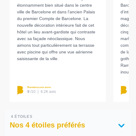
étonnamment bien situé dans le centre
Barcelon
ville de Barcelone et dans l'ancien Palais
d’intéri
du premier Compte de Barcelone. La
magnifi
nouvelle décoration intérieure fait de cet
décorat
hôtel un lieu avant-gardiste qui contraste
cinq éto
avec sa façade néoclassique. Nous
marbre. 
aimons tout particulièrement sa terrasse
comme à 
avec piscine qui offre une vue aérienne
de la vi
saisissante de la ville.
gothiqu
Ramblas.
inoublia
Barcelona.com score
Barc
9
/10
6.2K avis
9.
4 ÉTOILES
Nos 4 étoiles préférés