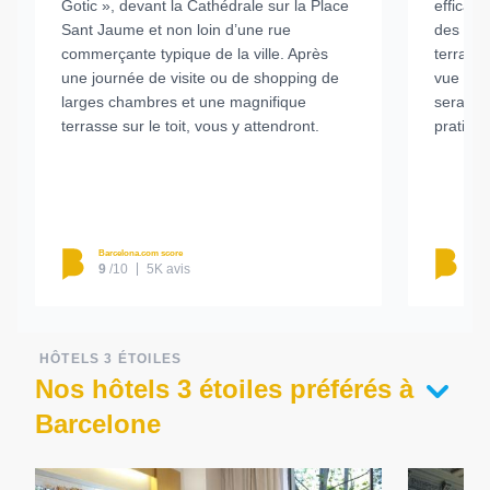
Gotic », devant la Cathédrale sur la Place
efficace
Sant Jaume et non loin d’une rue
des cham
commerçante typique de la ville. Après
terrasse
une journée de visite ou de shopping de
vue sur 
larges chambres et une magnifique
sera aux
terrasse sur le toit, vous y attendront.
pratique
Barcelona.com score
Barc
9
/10
5K avis
8.
HÔTELS 3 ÉTOILES
Nos hôtels 3 étoiles préférés à
Barcelone