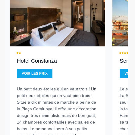
Hotel Constanza
Sercot
VOIR LES PRIX
VOIR 
Un petit deux étoiles qui en vaut trois !
Un
Le seul
petit deux étoiles qui en vaut bien trois !
La Sagr
Situé a dix minutes de marche à peine de
seul hô
la Plaça Catalunya, il offre une décoration
la fame
design très minimaliste mais de bon goût,
Familia 
14 chambres confortables avec salles de
sa terra
bains. Le personnel sera à vos petits
chambre