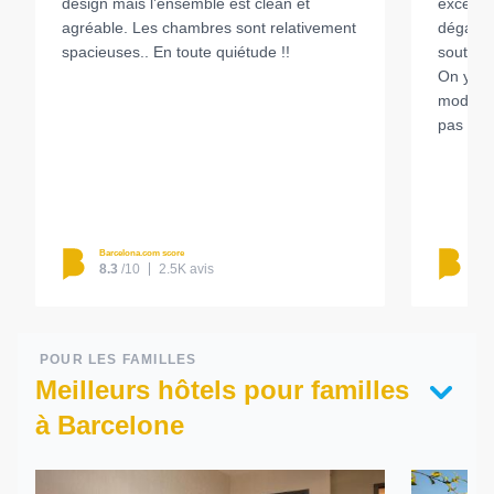
design mais l’ensemble est clean et
excellen
agréable. Les chambres sont relativement
dégage 
spacieuses.. En toute quiétude !!
soutenu
On y tro
moderne
pas les 
Barcelona.com score
Barc
8.3
/10
2.5K avis
8.
POUR LES FAMILLES
Meilleurs hôtels pour familles
à Barcelone