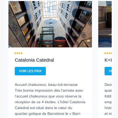
Catalonia Catedral
K+K H
VOIR LES PRIX
VOIR 
Accueil chaleureux, beau toit-terrasse
Design, 
Très bonne impression dès l’arrivée avec
quartier
l’accueil chaleureux que vous réserve la
K&K Pic
réception de ce 4 étoiles. L’hôtel Catalonia
emplace
Catedral est situé dans le cœur du
historiq
quartier gotique de Barcelone le « Barri
et moder