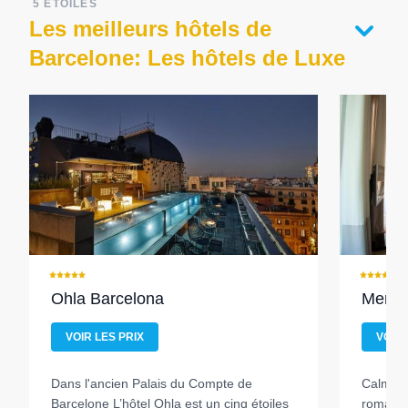
5 ÉTOILES
Les meilleurs hôtels de
Barcelone: Les hôtels de Luxe
Ohla Barcelona
Merce
VOIR LES PRIX
VOIR 
Dans l'ancien Palais du Compte de
Calme e
Barcelone
L’hôtel Ohla est un cinq étoiles
romains