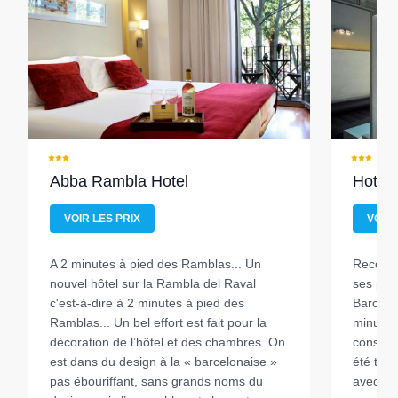
Abba Rambla Hotel
Hotel 
VOIR LES PRIX
VOIR 
A 2 minutes à pied des Ramblas...
Un
Recomm
nouvel hôtel sur la Rambla del Raval
ses prix
c'est-à-dire à 2 minutes à pied des
Barcelo
Ramblas... Un bel effort est fait pour la
minute d
décoration de l’hôtel et des chambres. On
constru
est dans du design à la « barcelonaise »
été tot
pas ébouriffant, sans grands noms du
avec bri