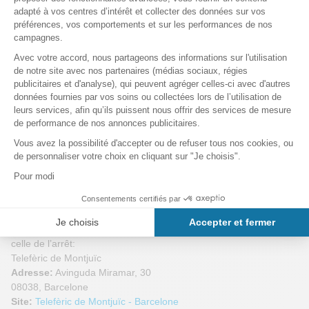
En Bus avec les lignes 55 et 150 arrêt Av. Miramar - Estació del
Funicular
En
bus touristique
la ligne rouge vous dépose directement à la
station Telefèric de Montjuïc.
A noter que si vous devez prendre le Funiculaire de Montjuïc, ce
dernier fait partie du réseau de métro de Barcelone. Vous pouvez
donc prendre un simple ticket de métro depuis la station Paral·lel
(L2, L3), pour arriver au départ du Funiculaire. Ticket à 2.15€
aller simple ou avec la
carte de transports Hola Barcelona
Où se trouve le téléphérique de Montjuic?
Si vous pouvez accéder au téléphérique via les trois stations de
son parcours, l'adresse officielle du téléphérique est toutefois
celle de l’arrêt:
Telefèric de Montjuïc
Adresse:
Avinguda Miramar, 30
08038, Barcelone
Site:
Telefèric de Montjuïc - Barcelone