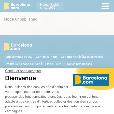
Human inside
since 1996
Node unpublished.
Qui sommes-nous?
Contactez-nous
Conditions générales de ventes
Politique de confidentialité
Plan du site
Cookies preferences
Suivez-nous
Fiers de collaborer avec les principales institutions culturelles et touristiques de Barcelone.