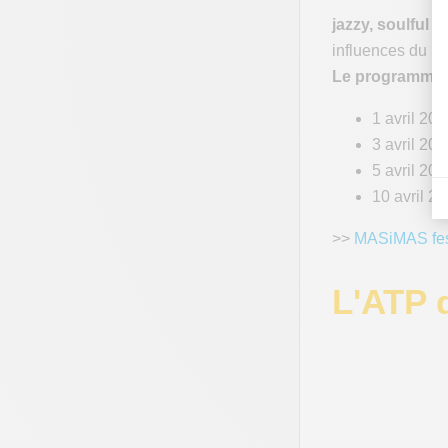
jazzy, soulful e
influences du mo
Le programme e
1 avril 20
3 avril 20
5 avril 20
10 avril 2
>>
MASiMAS fes
L'ATP 