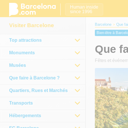
Human inside
since 1996
Visiter Barcelone
Barcelone
Que fa
Bien-être à Barcel
Top attractions
Que faire à Barce
Que fa
Que faire à Barce
Monuments
Que faire à Barce
Fêtes et événeme
Que faire à Barcel
Musées
Que faire à Barcelone ?
Quartiers, Rues et Marchés
Transports
Hébergements