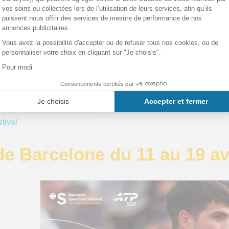
t rythmé,
le festival MASiMAS mélange styles classiques et conte
nde entier.
n avril:
26 – Sasha Berliner Group (Jazz modern) - 19:00 – 21:00 (Mas i 
26 – JT4 (The Jean Toussaint 4tet) (Modern jazz) -19:00 – 21:00 
26 – Philip Lassiter (Funk/Soul/Jazz) - 19:00 – 21:00 (Mas i Mas
026 – Peter Zak + Santi de la Rubia (Hard bop) - 19:00 – 20:30 
tival
de Barcelone du 11 au 19 av