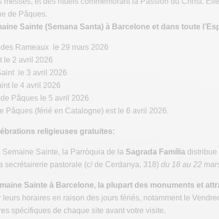
s messes, et des rituels commémorant la Passion du Christ. E
he de Pâques.
maine Sainte (Semana Santa) à Barcelone et dans toute l’Es
des Rameaux le 29 mars 2026
 le 2 avril 2026
aint le 3 avril 2026
nt le 4 avril 2026
e Pâques le 5 avril 2026
e Pâques (férié en Catalogne) est le 6 avril 2026.
lébrations religieuses gratuites:
 Semaine Sainte, la Parròquia de la
Sagrada Família
distribue
la secrétairerie pastorale (c/ de Cerdanya, 318)
du 18 au 22 mar
maine Sainte à Barcelone, la plupart des monuments et attra
 leurs horaires en raison des jours fériés, notamment le Vendr
ires spécifiques de chaque site avant votre visite.​