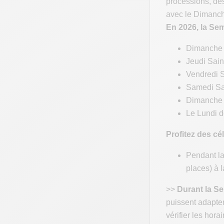
processions, de
avec le Dimanc
En 2026, la Se
Dimanche 
Jeudi Saint
Vendredi S
Samedi Sai
Dimanche d
Le Lundi d
Profitez des cé
Pendant la
places) à 
>>
Durant la Se
puissent adapter
vérifier les hora