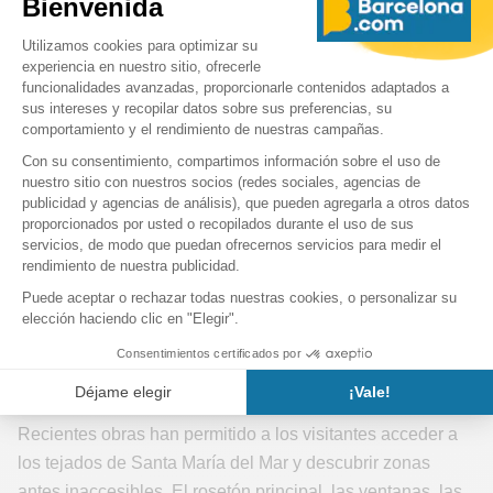
Durante la visita, nos enteramos de que la mayoría de las
vidrieras fueron destruidas en un incendio en 1936. Sin
embargo, algunas sobrevivieron, como las vidrieras del
Juicio Final, Pentecostés y la Santa Cena. El rosetón
principal, dedicado a la Coronación de María, tuvo que ser
reconstruido tras un terremoto en 1428, y las grietas
dejadas por el seísmo aún son visibles desde el tejado.
Recientes obras han permitido a los visitantes acceder a
los tejados de Santa María del Mar y descubrir zonas
antes inaccesibles. El rosetón principal, las ventanas, las