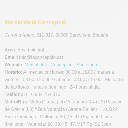
Mercat de la Concepció
Carrer d'Aragó, 311-317
,
08009
Barcelona
,
España
Area:
Eixample right
Email:
info
@laconcepcio.cat
Website:
Mercat de la Concepció - Barcelona
Horario:
Alimentación: lunes: 08.00 a 15.00 / martes a
viernes : 08.00 a 20.00 / sabados: 08.00 a 15.00 - Mercado
de las flores : lunes a domingo : 24 horas al día
Teléfono:
616 934 764 870
Metro/Bus:
Metro Girona (L4) Verdaguer (L4 i L5) Passeig
de Gràcia (L3) // Bus València (Girona-Bailèn) H10, B24
Bruc (Provença - Mallorca) 20, 45, 47 Roger de Llúria
(Mallorca - València) 20, 39, 45, 47, V17 Pg. St. Joan