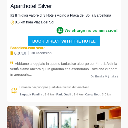
Aparthotel Silver
#2 Il miglior valore di 3 Hotels vicino a Plaça del Sol a Barcellona
0.5 km from Plaça del Sol
We charge no commission!
BOOK DIRECT WITH THE HOTEL
Barcelona.com score
8.9
/10
3K recensioni
Abbiamo alloggiato in questo fantastico albergo per 4 notti. A dir la
verità siamo ancora qui in giardino che attendiamo il taxi che ci riporti
in aeroporto...
Da Emalia M ( Italia )
Distanza dai principali punti di interesse di Barcellona
Sagrada Familia
: 1.9 km
-
Park Guell
: 1.4 km
-
Camp Nou
: 3.5 km