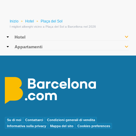
Inizio
Hotel
Plaça del Sol
»
»
I migliori alberghi vicino a Plaça del Sol a Barcellona nel 2026
Main
Hotel
navigation
Appartamenti
Su di noi
Contattarci
Condizioni generali di vendita
Informativa sulla privacy
Mappa del sito
Cookies preferences