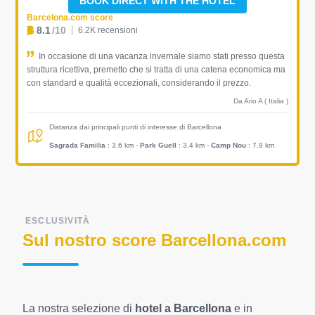
BOOK DIRECT WITH THE HOTEL
Barcelona.com score
8.1
/10
6.2K recensioni
In occasione di una vacanza invernale siamo stati presso questa
struttura ricettiva, premetto che si tratta di una catena economica ma
con standard e qualità eccezionali, considerando il prezzo.
Da Ario A ( Italia )
Distanza dai principali punti di interesse di Barcellona
Sagrada Familia
: 3.6 km
-
Park Guell
: 3.4 km
-
Camp Nou
: 7.9 km
ESCLUSIVITÀ
Sul nostro score Barcellona.com
La nostra selezione di
hotel a Barcellona
e in