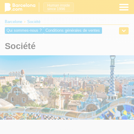
Human inside
since 1996
Barcelone
Société
Qui sommes-nous ?
Conditions générales de ventes
Politique de confidentialité
Contactez-nous
Société