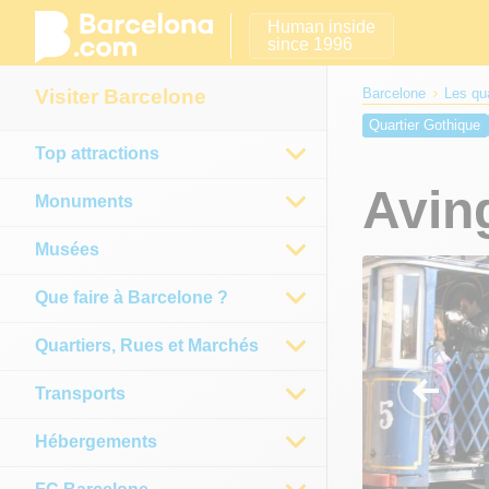
Human inside
since 1996
Visiter Barcelone
Barcelone
Les qu
Quartier Gothique
Top attractions
Place de Catalogn
Place del Pi
Port
Avin
Monuments
Musées
Que faire à Barcelone ?
Quartiers, Rues et Marchés
Transports
Hébergements