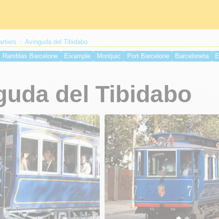
artiers
Avinguda del Tibidabo
Ramblas Barcelone
Eixample
Montjuic
Port Barcelone
Barceloneta
E
e
Place Royale
Passeig de Gracia
Manzana de la Discordia
Avinguda d
 Olympique
Port de croisière de Barcelone
guda del Tibidabo