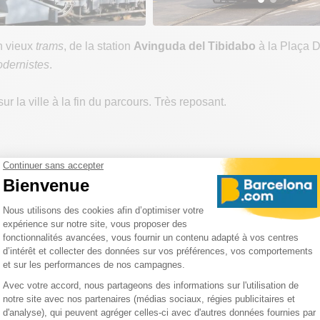
n vieux
trams
, de la station
Avinguda del Tibidabo
à la Plaça D
odernistes
.
r la ville à la fin du parcours. Très reposant.
Avinguda del Tibidabo
Avinguda del Tibidabo
,
08022