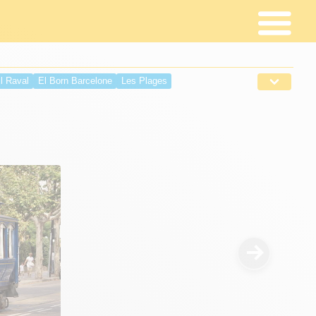
l Raval
El Born Barcelone
Les Plages
el Tibidabo
Place Sant Jaume
Placa del Rei
Placa Nova