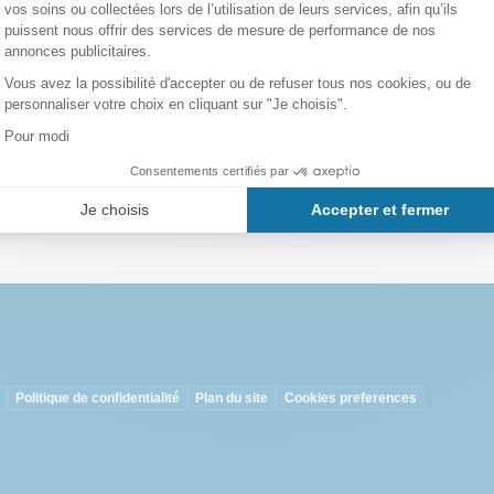
Quartier:
Sarriá / San Gervasi
Métro/Bus:
Bus: 73, 123, 196
Plan metro Barcelone
Hôtels:
Trouvez votre
hotel à 
s
Politique de confidentialité
Plan du site
Cookies preferences