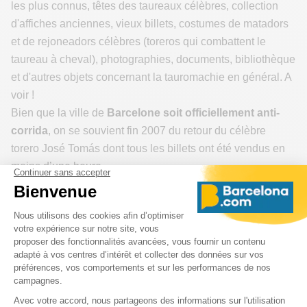
les plus connus, têtes des taureaux célèbres, collection
d'affiches anciennes, vieux billets, costumes de matadors
et de rejoneadors célèbres (toreros qui combattent le
taureau à cheval), photographies, documents, bibliothèque
et d'autres objets concernant la tauromachie en général. A
voir !
Bien que la ville de
Barcelone soit officiellement anti-
corrida
, on se souvient fin 2007 du retour du célèbre
torero José Tomás dont tous les billets ont été vendus en
moins d’une heure.
Vous pouvez trouver plus d'info sur
Mundotoro