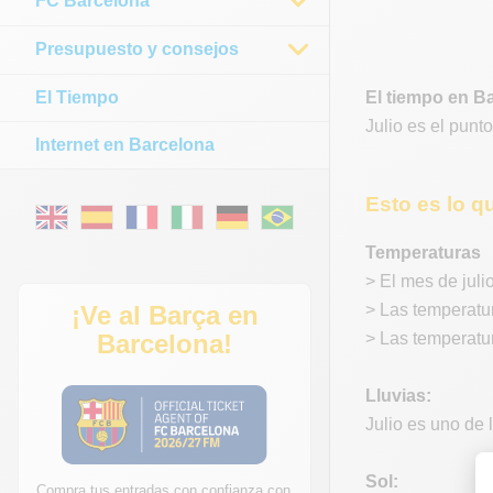
FC Barcelona
Presupuesto y consejos
El Tiempo
El tiempo en Ba
Julio es el punt
Internet en Barcelona
Esto es lo q
Temperaturas
> El mes de juli
¡Ve al Barça en
> Las temperatur
Barcelona!
> Las temperatu
Lluvias:
Julio es uno de 
Sol:
Compra tus entradas con confianza con