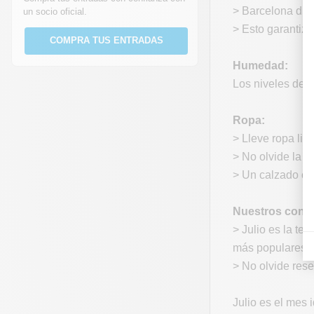
> Barcelona disf
un socio oficial.
> Esto garantiza
COMPRA TUS ENTRADAS
Humedad:
Los niveles de 
Ropa:
> Lleve ropa lig
> No olvide la c
> Un calzado có
Nuestros conse
> Julio es la te
más populares.
> No olvide rese
Julio es el mes i