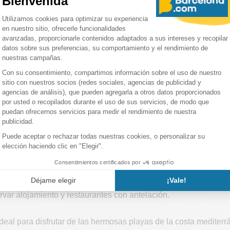
ruta de abundante sol en julio, con una media de unas 10 horas 
 muchas oportunidades para realizar actividades al aire libre y e
humedad son moderados durante este periodo, lo que contribuye 
era de verano, incluidos pantalones cortos, camisetas sin mang
rema solar, las gafas de sol y un sombrero de ala ancha para pro
modo para caminar es esencial para explorar la ciudad.
jos para esta temporada turística:
mporada alta de turismo en Barcelona, así que espere una mayor a
rvar alojamiento y restaurantes con antelación.
deal para disfrutar de las hermosas playas de la costa mediterrán