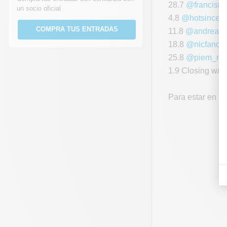
28.7
@francisme
un socio oficial.
4.8
@hotsince8
COMPRA TUS ENTRADAS
11.8
@andreaol
18.8
@nicfanciul
25.8
@piem_mu
1.9 Closing w/sp
Para estar en la