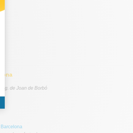
elona
, Pg. de Joan de Borbó
 Barcelona