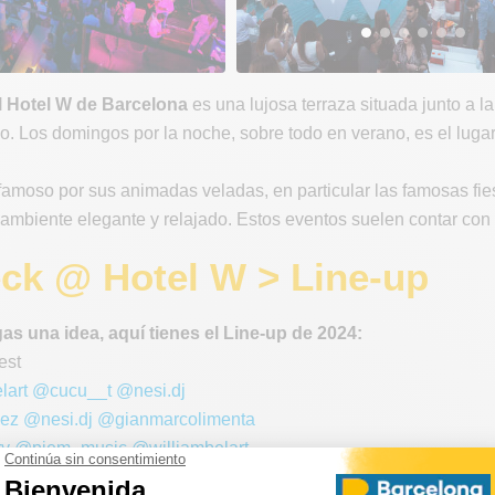
l Hotel W de Barcelona
es una lujosa terraza situada junto a la
o. Los domingos por la noche, sobre todo en verano, es el luga
amoso por sus animadas veladas, en particular las famosas fiest
n ambiente elegante y relajado. Estos eventos suelen contar co
ck @ Hotel W > Line-up
as una idea, aquí tienes el Line-up de 2024:
est
lart
@cucu__t
@nesi.dj
ez
@nesi.dj
@gianmarcolimenta
ry
@piem_music
@williambelart
est