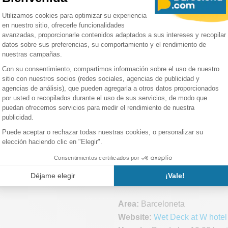
rcier
3h set
@nesi.dj
2
@piem_music
@williambelart
iva1
@nesi.dj
@gianmarcolimenta
li
@piem_music
@nesi.dj
sic
@jansemusic
@lefrakmusique
ecial guest
Guest List
o reservar una mesa.
Wet Deck en el W Barc
Plaça Rosa Del Vents 1, Final
,
08039
Barcelona
,
España
Area:
Barceloneta
Website:
Wet Deck at W hotel