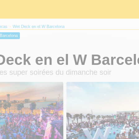
ecas
Wet Deck en el W Barcelona
Barcelona
Deck en el W Barce
 les super soirées du dimanche soir