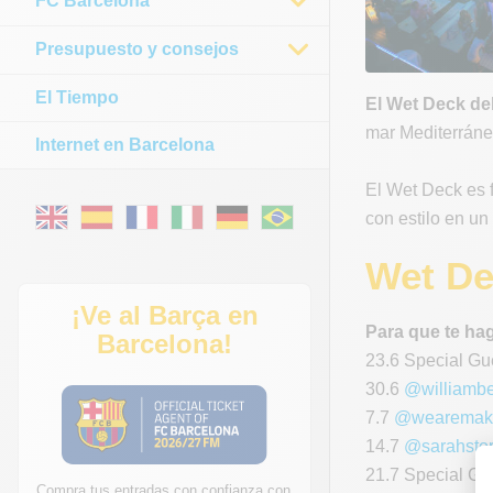
FC Barcelona
Presupuesto y consejos
El Tiempo
El Wet Deck de
mar Mediterráne
Internet en Barcelona
El Wet Deck es f
con estilo en u
Wet De
¡Ve al Barça en
Para que te hag
Barcelona!
23.6 Special Gu
30.6
@williambe
7.7
@wearemak
14.7
@sarahsto
21.7 Special Gu
Compra tus entradas con confianza con