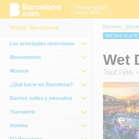
Human inside
since 1996
Visitar Barcelona
Barcelona
Discot
Wet Deck en el W 
Las principales atracciones
Wet 
Monumentos
Tout l'été,
Museos
¿Qué hacer en Barcelona?
Barrios, calles y mercados
Transporte
Hoteles