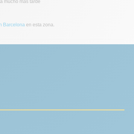
ta mucho más tarde
en Barcelona
en esta zona.
.