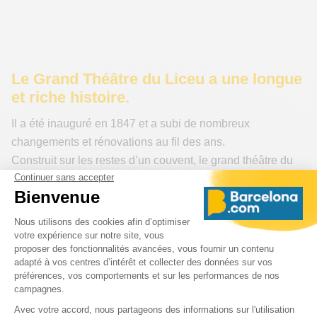
Le Grand Théâtre du Liceu a une longue
et riche histoire.
Il a été inauguré en 1847 et a subi de nombreux
changements et rénovations au fil des ans.
Construit sur les restes d’un couvent, le grand théâtre du
Liceu a connu un destin tragique en dehors de sa scène
d’opéra : Il brûle en 1861, renaît de ses cendres en 1862,
est victime d’un attentat anarchiste en 1893 et brûle à
nouveau en 1994. Inauguré une troisième fois en 1999,
depuis il a conservé son cachet originel. Le Liceu peut
accueillir 2292 spectateurs.
Anecdotes :
Saviez-vous que le Grand Théâtre du Liceu