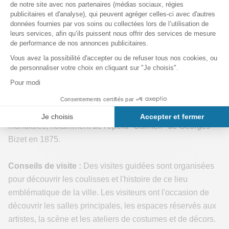
a été la première scène d'opéra en Europe à projeter des
sous-titres sur un écran ? Cela a été introduit en 1984 pour
aider les spectateurs étrangers à comprendre les paroles
des chanteurs.
Il faut en effet savoir que Les représentations au Grand
Théâtre du Liceu à Barcelone sont généralement données
en espagnol ou en catalan, les deux langues officielles de
la région.
De plus, le Liceu a été le lieu de plusieurs premières
mondiales, notamment de l'opéra "Carmen" de Georges
Bizet en 1875.
Conseils de visite :
Des visites guidées sont organisées
pour découvrir les coulisses et l'histoire de ce lieu
emblématique de la ville. Les visiteurs ont l'occasion de
découvrir les salles principales, les espaces réservés aux
artistes, la scène et les ateliers de costumes et de décors.