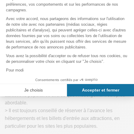
> Prévoyez des vêtements variés, y compris des couches
légères comme des manches longues et des pulls légers
pour les soirées plus fraîches.
> Des chaussures de marche confortables sont
indispensables pour explorer la ville.
> N'oubliez pas d'emporter un parapluie ou un
imperméable pour les averses occasionnelles.
Nos conseils pour cette saison touristique :
> Le mois d'octobre marque le début de la saison
touristique creuse à Barcelone. Vous pouvez donc vous
attendre à ce qu'il y ait moins de monde dans les
attractions populaires et à ce que l'hébergement soit plus
abordable.
> Il est toujours conseillé de réserver à l'avance les
hébergements et les billets d'entrée aux attractions, en
particulier pour les sites les plus populaires.