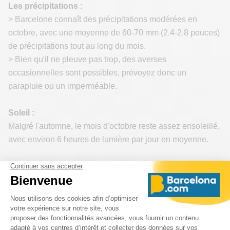
Les précipitations :
> Barcelone connaît des précipitations modérées en
octobre, avec une moyenne de 60-70 mm (2.4-2.8 pouces)
de précipitations tout au long du mois.
> Bien qu'il ne pleuve pas trop, des averses
occasionnelles sont possibles, prévoyez donc un
parapluie ou un imperméable.
Soleil :
Malgré l'automne, le mois d'octobre reste assez ensoleillé,
avec environ 6 heures de lumière par jour en moyenne.
Humidité
:
Le taux d'humidité est modéré au mois d'octobre, ce qui
contribue à des conditions climatiques agréables.
Vêtements :