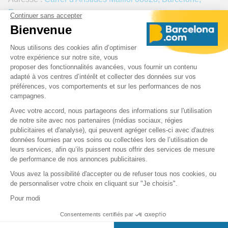
Espagne
Comment s'y rendre en transports en commun ?
Lignes de bus : 7, 15, 43, 67, 68, 74, 75, L12, L50, L60,
L62.
Métro : ligne 3 ( descendre à Maria Cristina ou à Les Corts
) et ligne 5 ( descendre à Collblanc ou à Badal )
Le
bus touristique Barcelone
vous dépose devant le stade
à l'arrêt "Camp Nou"
Nos conseils pour profiter d'un
match du FC Barcelone
> Rendez-vous au
Spotify Camp Nou
au moins une heure
avant le match.
> Repérez votre numéro de place assise avant d’arriver au
stade afin de connaître votre entrée dans le stade.