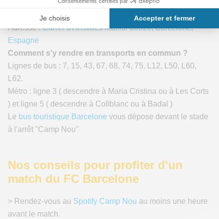
Camp Nou ?
Adresse :
Carrer d'Arístides Maillol 08028, Barcelone,
Espagne
Comment s'y rendre en transports en commun ?
Lignes de bus : 7, 15, 43, 67, 68, 74, 75, L12, L50, L60,
L62.
Métro : ligne 3 ( descendre à Maria Cristina ou à Les Corts
) et ligne 5 ( descendre à Collblanc ou à Badal )
Le
bus touristique Barcelone
vous dépose devant le stade
à l'arrêt "Camp Nou"
Nos conseils pour profiter d'un
match du FC Barcelone
> Rendez-vous au
Spotify Camp Nou
au moins une heure
avant le match.