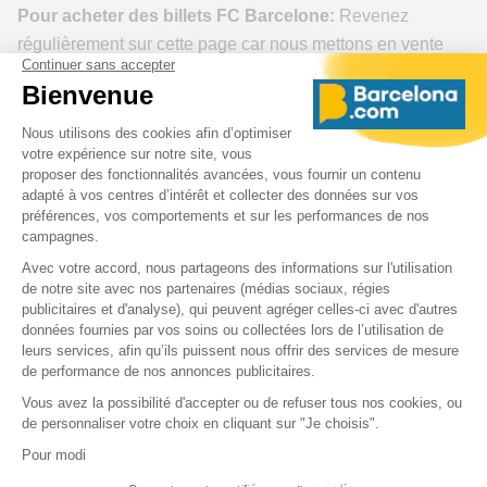
Pour acheter des billets FC Barcelone:
Revenez
régulièrement sur cette page car nous mettons en vente
les billets en fonction de leur disponibilité. Lorsqu'il n'y a
pas de billets disponibles un jour, il peut y en avoir de
nouveaux le lendemain et ce jusqu'à la date du match !
Bon match à Barcelone!
Informations sur le stade Spotify
Camp Nou
Adresse
Spotify Camp Nou
,
Carrer d'Arístides Maillol
,
08028
,
Barcelona
,
Spain
Carte Stade Camp Nou : où se trouve le