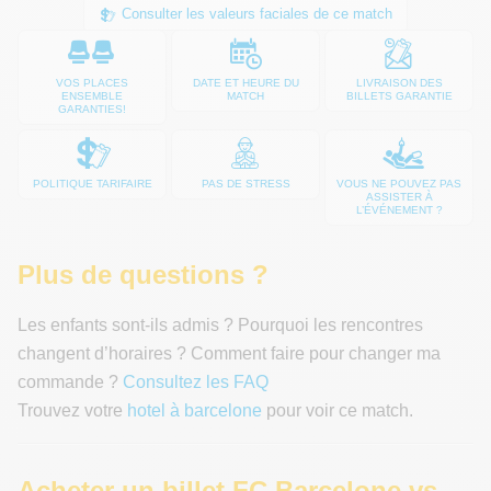
Consulter les valeurs faciales de ce match
VOS PLACES
DATE ET HEURE DU
LIVRAISON DES
ENSEMBLE
MATCH
BILLETS GARANTIE
GARANTIES!
POLITIQUE TARIFAIRE
PAS DE STRESS
VOUS NE POUVEZ PAS
ASSISTER À
L’ÉVÉNEMENT ?
Plus de questions ?
Les enfants sont-ils admis ? Pourquoi les rencontres
changent d’horaires ? Comment faire pour changer ma
commande ?
Consultez les FAQ
Trouvez votre
hotel à barcelone
pour voir ce match.
Acheter un billet FC Barcelone vs