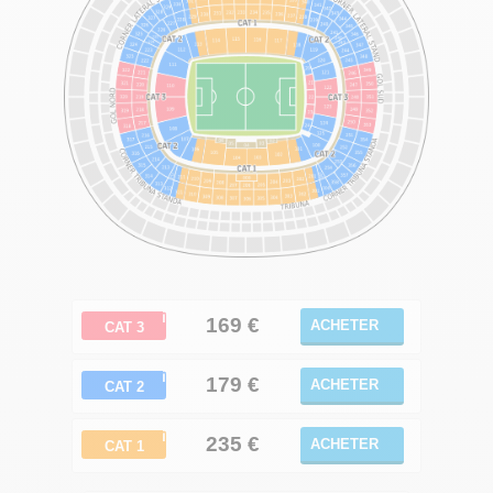
ℹ
169
€
ACHETER
CAT 3
ℹ
179 €
ACHETER
CAT 2
ℹ
235
€
ACHETER
CAT 1