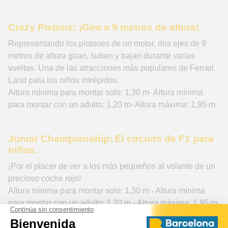
Crazy Pistons: ¡Gira a 9 metros de altura!
Representando los pistones de un motor, dos ejes de 9
metros de altura giran, suben y bajan durante varias
vueltas. Una de las atracciones más populares de Ferrari
Land para los niños intrépidos.
Altura mínima para montar solo: 1,30 m- Altura mínima
para montar con un adulto: 1,20 m- Altura máxima: 1,95 m
Junior Championship: El circuito de F1 para
niños.
¡Por el placer de ver a los más pequeños al volante de un
precioso coche rojo!
Altura mínima para montar solo: 1,30 m - Altura mínima
para montar con un adulto: 1,20 m - Altura máxima: 1,95 m