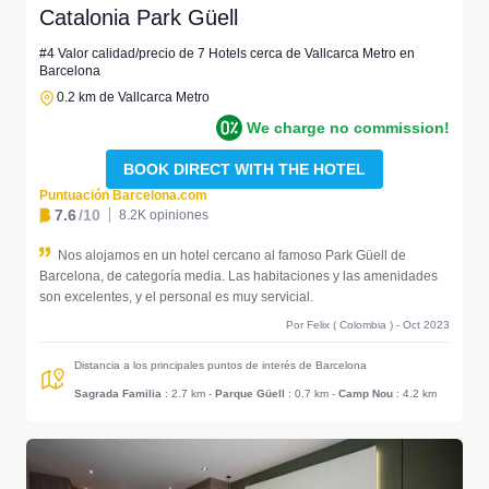
Catalonia Park Güell
#4 Valor calidad/precio de 7 Hotels cerca de Vallcarca Metro en
Barcelona
0.2 km de Vallcarca Metro
We charge no commission!
BOOK DIRECT WITH THE HOTEL
Puntuación Barcelona.com
7.6
/10
8.2K opiniones
Nos alojamos en un hotel cercano al famoso Park Güell de
Barcelona, de categoría media. Las habitaciones y las amenidades
son excelentes, y el personal es muy servicial.
Por Felix ( Colombia ) - Oct 2023
Distancia a los principales puntos de interés de Barcelona
Sagrada Familia
: 2.7 km
-
Parque Güell
: 0.7 km
-
Camp Nou
: 4.2 km