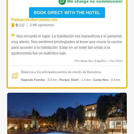
We charge no commission!
BOOK DIRECT WITH THE HOTEL
Puntuación Barcelona.com
9
/10
3.9K opiniones
Nos encantó el lugar. La habitación era maravillosa y el personal
muy atento. Nos sentimos privilegiados al tener que cruzar la cocina
para acceder a la habitación. Estar en un hotel tan unido a la
gastronomía fue un auténtico lujo.
Por Mara Ss ( España ) - Oct 2022
Distancia a los principales puntos de interés de Barcelona
Sagrada Familia
: 3.3 km
-
Parque Güell
: 1.4 km
-
Camp Nou
: 3.6 km