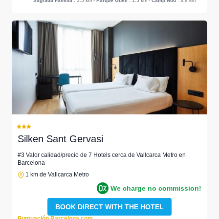
Sagrada Familia
: 3.5 km
-
Parque Güell
: 1.5 km
-
Camp Nou
: 3.8 km
Silken Sant Gervasi
#3 Valor calidad/precio de 7 Hotels cerca de Vallcarca Metro en
Barcelona
1 km de Vallcarca Metro
We charge no commission!
BOOK DIRECT WITH THE HOTEL
Puntuación Barcelona.com