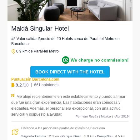
Maldà Singular Hotel
#5 Valor calidad/precio de 20 Hotels cerca de Paral·lel Metro en
Barcelona
0.9 km de Paral·lel Metro
We charge no commission!
BOOK DIRECT WITH THE HOTEL
Puntuación Barcelona.com
9.2
/10
661 opiniones
Me alojé recientemente en este establecimiento y puedo afirmar
que fue una gran experiencia. Las habitaciones eran cómodas y
elegantes. Además, el personal era excepcional, con una actitud
servicial y dispuesto a ayudar.
Por Iván Repéz ( México ) - Abr 2019
Distancia a los principales puntos de interés de Barcelona
Sagrada Familia
: 2.3 km
-
Parque Güell
: 3.9 km
-
Camp Nou
: 4.5 km