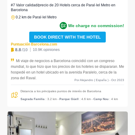
#7 Valor calidad/precio de 20 Hotels cerca de Paral·lel Metro en
Barcelona
0.2 km de Paral·lel Metro
We charge no commission!
BOOK DIRECT WITH THE HOTEL
Puntuación Barcelona.com
8.8
/10
10.9K opiniones
Mi viaje de negocios a Barcelona coincidió con un congreso
mundial, lo que hizo que los precios de los hoteles se dispararan. Me
hospedé en un hotel ubicado en la avenida Paralelo, cerca de la
zona del Raval.
Por Alejandro ( España ) - Oct 2023
Distancia a los principales puntos de interés de Barcelona
Sagrada Familia
: 3.2 km
-
Parque Güell
: 4.6 km
-
Camp Nou
: 4 km