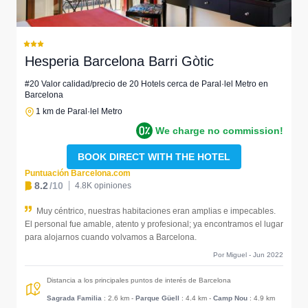
Hesperia Barcelona Barri Gòtic
#20 Valor calidad/precio de 20 Hotels cerca de Paral·lel Metro en
Barcelona
1 km de Paral·lel Metro
We charge no commission!
BOOK DIRECT WITH THE HOTEL
Puntuación Barcelona.com
8.2
/10
4.8K opiniones
Muy céntrico, nuestras habitaciones eran amplias e impecables.
El personal fue amable, atento y profesional; ya encontramos el lugar
para alojarnos cuando volvamos a Barcelona.
Por Miguel - Jun 2022
Distancia a los principales puntos de interés de Barcelona
Sagrada Familia
: 2.6 km
-
Parque Güell
: 4.4 km
-
Camp Nou
: 4.9 km