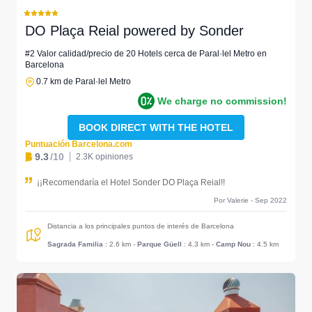
DO Plaça Reial powered by Sonder
#2 Valor calidad/precio de 20 Hotels cerca de Paral·lel Metro en
Barcelona
0.7 km de Paral·lel Metro
We charge no commission!
BOOK DIRECT WITH THE HOTEL
Puntuación Barcelona.com
9.3
/10
2.3K opiniones
¡¡Recomendaría el Hotel Sonder DO Plaça Reial!!
Por Valerie - Sep 2022
Distancia a los principales puntos de interés de Barcelona
Sagrada Familia
: 2.6 km
-
Parque Güell
: 4.3 km
-
Camp Nou
: 4.5 km