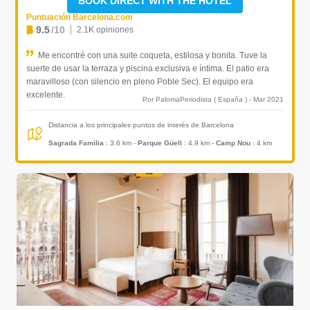
BOOK DIRECT WITH THE HOTEL
Puntuación Barcelona.com
9.5
/10
2.1K opiniones
Me encontré con una suite coqueta, estilosa y bonita. Tuve la
suerte de usar la terraza y piscina exclusiva e íntima. El patio era
maravilloso (con silencio en pleno Poble Sec). El equipo era
excelente.
Por PalomaPeriodista ( España ) - Mar 2021
Distancia a los principales puntos de interés de Barcelona
Sagrada Familia
: 3.6 km
-
Parque Güell
: 4.9 km
-
Camp Nou
: 4 km