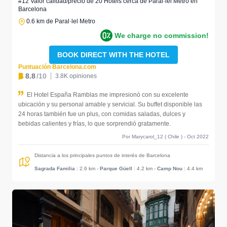
#12 Valor calidad/precio de 20 Hotels cerca de Paral·lel Metro en
Barcelona
0.6 km de Paral·lel Metro
We charge no commission!
BOOK DIRECT WITH THE HOTEL
Puntuación Barcelona.com
8.8
/10
3.8K opiniones
El Hotel España Ramblas me impresionó con su excelente
ubicación y su personal amable y servicial. Su buffet disponible las
24 horas también fue un plus, con comidas saladas, dulces y
bebidas calientes y frías, lo que sorprendió gratamente.
Por Marycarol_12 ( Chile ) - Oct 2022
Distancia a los principales puntos de interés de Barcelona
Sagrada Familia
: 2.6 km
-
Parque Güell
: 4.2 km
-
Camp Nou
: 4.4 km