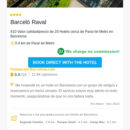
Barceló Raval
#10 Valor calidad/precio de 20 Hotels cerca de Paral·lel Metro en
Barcelona
0.4 km de Paral·lel Metro
We charge no commission!
BOOK DIRECT WITH THE HOTEL
Puntuación Barcelona.com
8.8
/10
12.9K opiniones
Me hospedé en un hotel en Barcelona con un grupo de amigos y
reservamos un menú cerrado. El servicio estuvo muy atento en todo
momento, asegurándose de que no nos faltara nada.
Por Alison - Nov 2023
Distancia a los principales puntos de interés de Barcelona
Sagrada Familia
: 2.8 km
-
Parque Güell
: 4.2 km
-
Camp Nou
: 4.1 km