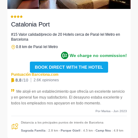
Catalonia Port
#15 Valor calidad/precio de 20 Hotels cerca de Paral·lel Metro en
Barcelona
0.8 km de Paral·lel Metro
We charge no commission!
BOOK DIRECT WITH THE HOTEL
Puntuación Barcelona.com
8.8
/10
2.6K opiniones
Me alojé en un establecimiento que ofrecía un excelente servicio
y en general fue muy satisfactorio. El desayuno estaba excelente y
todos los empleados nos apoyaron en todo momento.
Por Marisa - Jun 2023
Distancia a los principales puntos de interés de Barcelona
Sagrada Familia
: 2.8 km
-
Parque Güell
: 4.5 km
-
Camp Nou
: 4.9 km