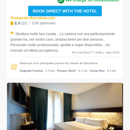
We charge no commission!
BOOK DIRECT WITH THE HOTEL
Puntuación Barcelona.com
8.4
/10
3.5K opiniones
Struttura molto ben curata... La camera non era particolarmente
grande ma, nel nostro caso, andava bene per due persone...
Personale molto professionale, gentile e super disponibile... Ho
ricevuto un'ottima accoglienza.
Por IvanStrut77 ( Italia ) - Ago 2023
Distancia a los principales puntos de interés de Barcelona
Sagrada Familia
: 2.5 km
-
Parque Güell
: 4.1 km
-
Camp Nou
: 4.3 km