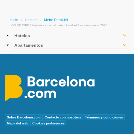
Inicio
Hoteles
Metro Paral·lel
»
»
LOS MEJORES hoteles cerca del metro Paral·lel Barcelona en el 2026
Main
Hoteles
navigation
Apartamentos
Sobre Barcelona.com
Contacte con nosotros
Términos y condiciones
Mapa del web
Cookies preferences