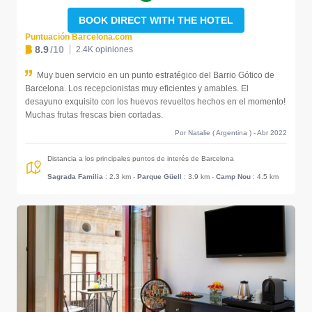
BOOK DIRECT WITH THE HOTEL
Puntuación Barcelona.com
8.9
/10
2.4K opiniones
Muy buen servicio en un punto estratégico del Barrio Gótico de
Barcelona. Los recepcionistas muy eficientes y amables. El
desayuno exquisito con los huevos revueltos hechos en el momento!
Muchas frutas frescas bien cortadas.
Por Natalie ( Argentina ) - Abr 2022
Distancia a los principales puntos de interés de Barcelona
Sagrada Familia
: 2.3 km
-
Parque Güell
: 3.9 km
-
Camp Nou
: 4.5 km