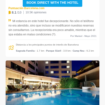
BOOK DIRECT WITH THE HOTEL
Puntuación Barcelona.com
8.1
/10
10.5K opiniones
Mi estancia en este hotel fue decepcionante. No sólo el teléfono
no era atendido, sino que incluso se modificaron nuestras reservas
sin consultarnos. La recepcionista era poco amable, mientras que el
spa estaba en malas condiciones (?).
Por Marisol - Mayo 2021
Distancia a los principales puntos de interés de Barcelona
Sagrada Familia
: 1.7 km
-
Parque Güell
: 3.8 km
-
Camp Nou
: 6.2 km