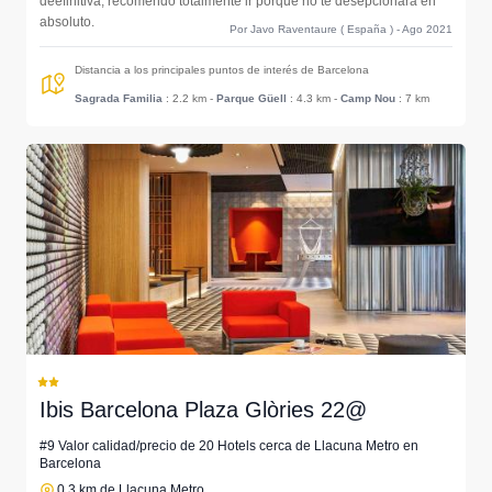
deefinitiva, recomendo totalmente ir porque no te desepcionará en
absoluto.
Por Javo Raventaure ( España ) - Ago 2021
Distancia a los principales puntos de interés de Barcelona
Sagrada Familia
: 2.2 km
-
Parque Güell
: 4.3 km
-
Camp Nou
: 7 km
Ibis Barcelona Plaza Glòries 22@
#9 Valor calidad/precio de 20 Hotels cerca de Llacuna Metro en
Barcelona
0.3 km de Llacuna Metro