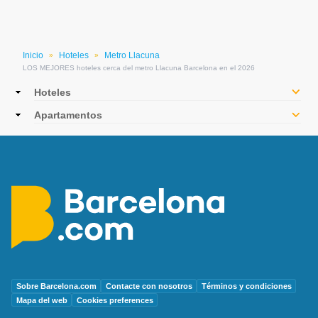
Inicio
Hoteles
Metro Llacuna
»
»
LOS MEJORES hoteles cerca del metro Llacuna Barcelona en el 2026
Main
Hoteles
navigation
Apartamentos
Sobre Barcelona.com
Contacte con nosotros
Términos y condiciones
Mapa del web
Cookies preferences