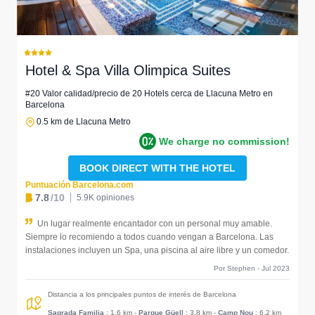
Hotel & Spa Villa Olimpica Suites
#20 Valor calidad/precio de 20 Hotels cerca de Llacuna Metro en
Barcelona
0.5 km de Llacuna Metro
We charge no commission!
BOOK DIRECT WITH THE HOTEL
Puntuación Barcelona.com
7.8
/10
5.9K opiniones
Un lugar realmente encantador con un personal muy amable.
Siempre lo recomiendo a todos cuando vengan a Barcelona. Las
instalaciones incluyen un Spa, una piscina al aire libre y un comedor.
Por Stephen - Jul 2023
Distancia a los principales puntos de interés de Barcelona
Sagrada Familia
: 1.6 km
-
Parque Güell
: 3.8 km
-
Camp Nou
: 6.2 km