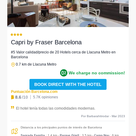
Capri by Fraser Barcelona
#5 Valor calidad/precio de 20 Hotels cerca de Llacuna Metro en
Barcelona
0.7 km de Llacuna Metro
We charge no commission!
BOOK DIRECT WITH THE HOTEL
Puntuación Barcelona.com
8.6
/10
5.7K opiniones
El hotel tenía todas las comodidades modernas.
Por Barbarahttrodar - Mar 2023
Distancia a los principales puntos de interés de Barcelona
Sagrada Familia
: 1.4 km
-
Parque Güell
: 3.5 km
-
Camp Nou
: 6 km