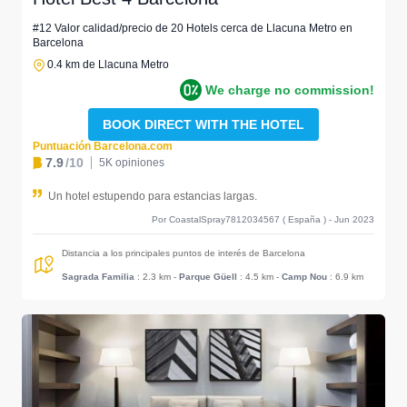
#12 Valor calidad/precio de 20 Hotels cerca de Llacuna Metro en
Barcelona
0.4 km de Llacuna Metro
We charge no commission!
BOOK DIRECT WITH THE HOTEL
Puntuación Barcelona.com
7.9
/10
5K opiniones
Un hotel estupendo para estancias largas.
Por CoastalSpray7812034567 ( España ) - Jun 2023
Distancia a los principales puntos de interés de Barcelona
Sagrada Familia
: 2.3 km
-
Parque Güell
: 4.5 km
-
Camp Nou
: 6.9 km