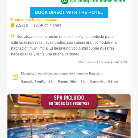
We charge no commission!
BOOK DIRECT WITH THE HOTEL
Puntuación Barcelona.com
7.9
/10
12.6K opiniones
Nos alojamos una noche en este hotel y fue perfecto para
satisfacer nuestras necesidades. Las camas eran cómodas y la
habitación muy limpia. El desayuno tipo buffet cubría nuestras
necesidades y tenía una buena variedad.
Por Frances ( España ) - Jul 2023
Distancia a los principales puntos de interés de Barcelona
Sagrada Familia
: 2 km
-
Parque Güell
: 4 km
-
Camp Nou
: 6.8 km