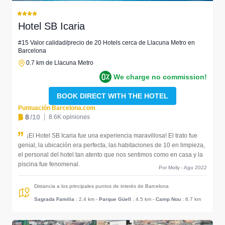
Hotel SB Icaria
#15 Valor calidad/precio de 20 Hotels cerca de Llacuna Metro en
Barcelona
0.7 km de Llacuna Metro
We charge no commission!
BOOK DIRECT WITH THE HOTEL
Puntuación Barcelona.com
8
/10
8.6K opiniones
¡El Hotel SB Icaria fue una experiencia maravillosa! El trato fue
genial, la ubicación era perfecta, las habitaciones de 10 en limpieza,
el personal del hotel tan atento que nos sentimos como en casa y la
piscina fue fenomenal.
Por Molly - Ago 2022
Distancia a los principales puntos de interés de Barcelona
Sagrada Familia
: 2.4 km
-
Parque Güell
: 4.5 km
-
Camp Nou
: 6.7 km