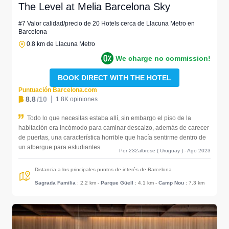
The Level at Melia Barcelona Sky
#7 Valor calidad/precio de 20 Hotels cerca de Llacuna Metro en
Barcelona
0.8 km de Llacuna Metro
We charge no commission!
BOOK DIRECT WITH THE HOTEL
Puntuación Barcelona.com
8.8
/10
1.8K opiniones
Todo lo que necesitas estaba allí, sin embargo el piso de la
habitación era incómodo para caminar descalzo, además de carecer
de puertas, una característica horrible que hacía sentirme dentro de
un albergue para estudiantes.
Por 232albrose ( Uruguay ) - Ago 2023
Distancia a los principales puntos de interés de Barcelona
Sagrada Familia
: 2.2 km
-
Parque Güell
: 4.1 km
-
Camp Nou
: 7.3 km