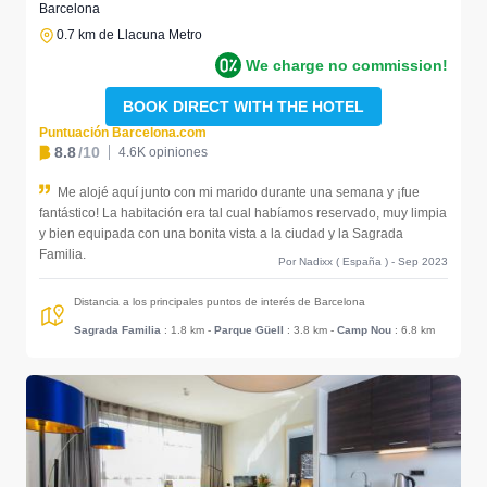
Barcelona
0.7 km de Llacuna Metro
We charge no commission!
BOOK DIRECT WITH THE HOTEL
Puntuación Barcelona.com
8.8
/10
4.6K opiniones
Me alojé aquí junto con mi marido durante una semana y ¡fue
fantástico! La habitación era tal cual habíamos reservado, muy limpia
y bien equipada con una bonita vista a la ciudad y la Sagrada
Familia.
Por Nadixx ( España ) - Sep 2023
Distancia a los principales puntos de interés de Barcelona
Sagrada Familia
: 1.8 km
-
Parque Güell
: 3.8 km
-
Camp Nou
: 6.8 km