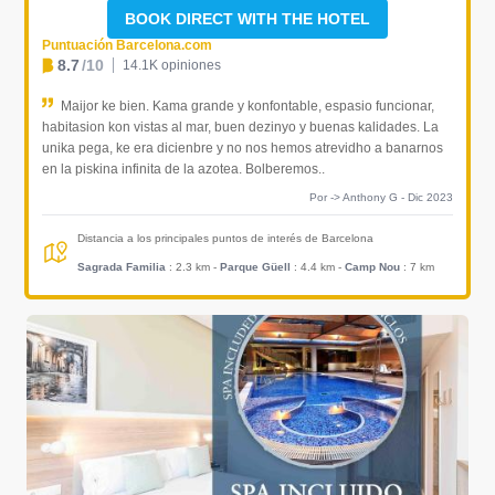
BOOK DIRECT WITH THE HOTEL
Puntuación Barcelona.com
8.7
/10
14.1K opiniones
Maijor ke bien. Kama grande y konfontable, espasio funcionar,
habitasion kon vistas al mar, buen dezinyo y buenas kalidades. La
unika pega, ke era dicienbre y no nos hemos atrevidho a banarnos
en la piskina infinita de la azotea. Bolberemos..
Por -> Anthony G - Dic 2023
Distancia a los principales puntos de interés de Barcelona
Sagrada Familia
: 2.3 km
-
Parque Güell
: 4.4 km
-
Camp Nou
: 7 km