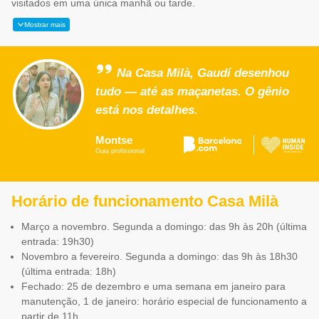
visitados em uma única manhã ou tarde.
Mostrar mais
Na Casa Milà, Gaudí desenhou
tudo — até as maçanetas. O gênio
está nos detalhes.
Montse
Guia profissional
Horário de funcionamento Casa Milà
Março a novembro. Segunda a domingo: das 9h às 20h (última
entrada: 19h30)
Novembro a fevereiro. Segunda a domingo: das 9h às 18h30
(última entrada: 18h)
Fechado: 25 de dezembro e uma semana em janeiro para
manutenção, 1 de janeiro: horário especial de funcionamento a
partir de 11h