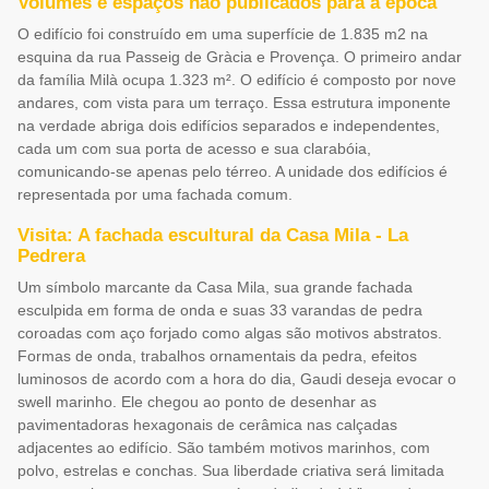
Volumes e espaços não publicados para a época
O edifício foi construído em uma superfície de 1.835 m2 na
esquina da rua Passeig de Gràcia e Provença. O primeiro andar
da família Milà ocupa 1.323 m². O edifício é composto por nove
andares, com vista para um terraço. Essa estrutura imponente
na verdade abriga dois edifícios separados e independentes,
cada um com sua porta de acesso e sua clarabóia,
comunicando-se apenas pelo térreo. A unidade dos edifícios é
representada por uma fachada comum.
Visita: A fachada escultural da Casa Mila - La
Pedrera
Um símbolo marcante da Casa Mila, sua grande fachada
esculpida em forma de onda e suas 33 varandas de pedra
coroadas com aço forjado como algas são motivos abstratos.
Formas de onda, trabalhos ornamentais da pedra, efeitos
luminosos de acordo com a hora do dia, Gaudi deseja evocar o
swell marinho. Ele chegou ao ponto de desenhar as
pavimentadoras hexagonais de cerâmica nas calçadas
adjacentes ao edifício. São também motivos marinhos, com
polvo, estrelas e conchas. Sua liberdade criativa será limitada