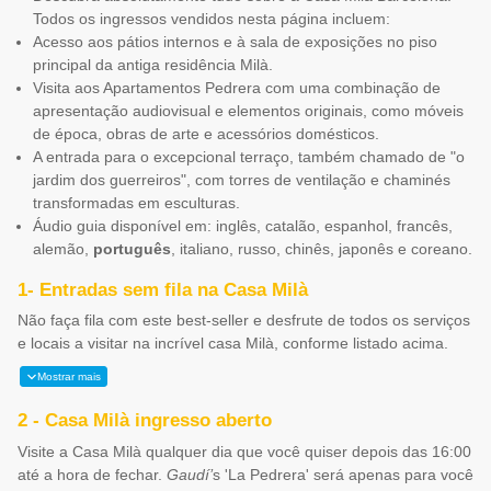
Todos os ingressos vendidos nesta página incluem:
Acesso aos pátios internos e à sala de exposições no piso
principal da antiga residência Milà.
Visita aos Apartamentos Pedrera com uma combinação de
apresentação audiovisual e elementos originais, como móveis
de época, obras de arte e acessórios domésticos.
A entrada para o excepcional terraço, também chamado de "o
jardim dos guerreiros", com torres de ventilação e chaminés
transformadas em esculturas.
Áudio guia disponível em: inglês, catalão, espanhol, francês,
alemão,
português
, italiano, russo, chinês, japonês e coreano.
1- Entradas sem fila na Casa Milà
Não faça fila com este best-seller e desfrute de todos os serviços
e locais a visitar na incrível casa Milà, conforme listado acima.
Mostrar mais
2 - Casa Milà ingresso aberto
Visite a Casa Milà qualquer dia que você quiser depois das 16:00
até a hora de fechar.
Gaudí’
s 'La Pedrera' será apenas para você