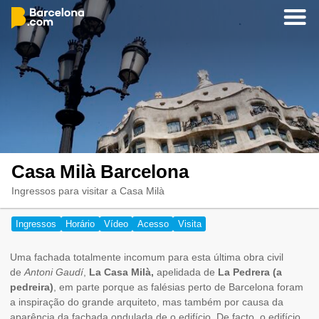
Casa Milà Barcelona
Ingressos para visitar a Casa Milà
Ingressos
Horário
Vídeo
Acesso
Visita
Uma fachada totalmente incomum para esta última obra civil
de
Antoni Gaudí
,
La Casa Milà,
apelidada de
La Pedrera (a
pedreira)
, em parte porque as falésias perto de Barcelona foram
a inspiração do grande arquiteto, mas também por causa da
aparência da fachada ondulada de o edifício. De facto, o edifício