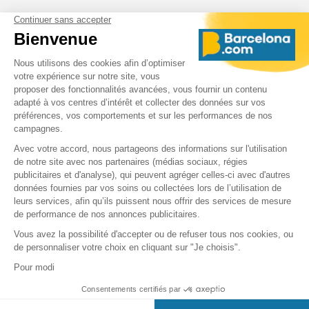
Planifiez votre journée à PortAventura
Pour tirer le meilleur parti de votre visite à PortAventura,
une bonne planification est essentielle. Voici quelques
conseils pour organiser votre journée et éviter les foules :
Horaires PortAventura
Les horaires d'ouverture de PortAventura varient selon la
saison :
Haute saison (été) : de 10h à minuit.
Mi-saison (printemps et automne) : de 10h à 20h.
Basse saison (hiver) : de 10h à 18h.
Vérifiez toujours les horaires spécifiques sur le site officiel
de PortAventura avant votre visite, car ils peuvent changer
en fonction des événements spéciaux ou des jours fériés.
Conseils pour éviter les foules
Arrivez tôt :
Les portes ouvrent souvent avant l'heure