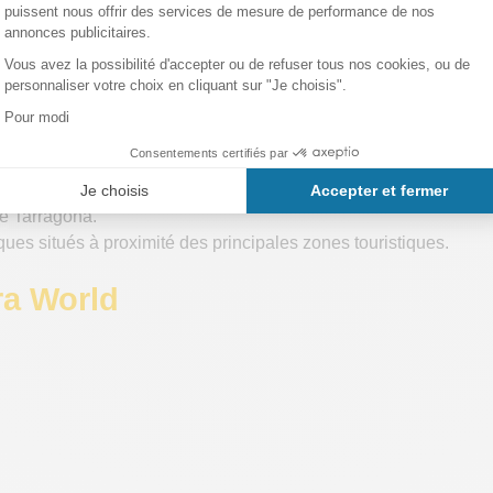
es saisons. Il est recommandé de consulter le site web d'Empresa
 commencent à environ 15-20 euros. Depuis Tarragone et Salou, l
a gare routière Barcelona Nord.
de Tarragona.
ques situés à proximité des principales zones touristiques.
ra World