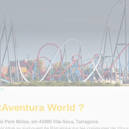
r ?
tAventura World ?
e Pere Molas, s/n 43480 Vila-Seca, Tarragona
l situé au sud-ouest de Barcelone sur les communes de Vila-se