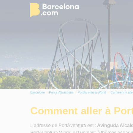
Barcelone
Parcs Attractions
PortAventura World
Comment y alle
Comment aller à Por
L’adresse de PortAventura est :
Avinguda Alcald
PortAventura World est un parc à thèmes espagno