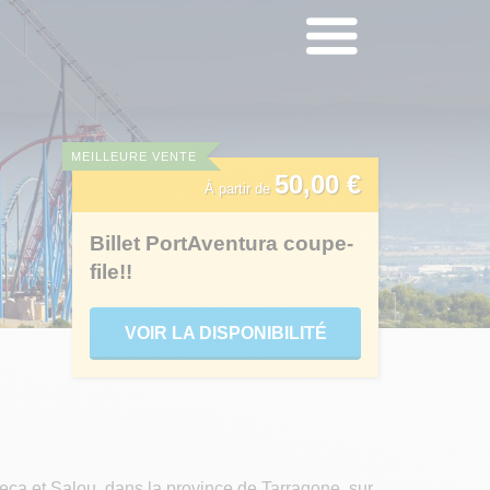
MEILLEURE VENTE
50,00 €
À partir de
Billet PortAventura coupe-
file!!
VOIR LA DISPONIBILITÉ
ca et Salou, dans la province de Tarragone, sur