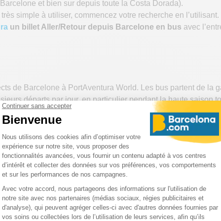
 Barcelone et bien sur depuis toute la Costa Dorada).
 très simple à utiliser, commencez votre recherche en l’utilisant.
ura
un billet Aller/Retour depuis Barcelone en bus
avec l’entr
ts de Barcelone à PortAventura World. Les bus partent de la g
sieurs départs par jour, en particulier pendant la haute saison to
 de la gare routière de Tarragona et desservent PortAventura 
 journée.
esa Plana depuis plusieurs arrêts de bus dans Salou directement
ison.