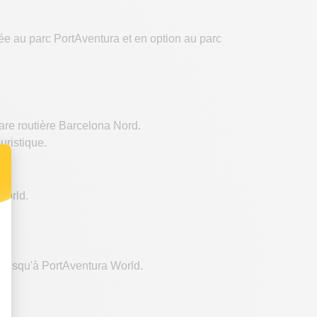
ée au parc PortAventura et en option au parc
are routière Barcelona Nord.
uristique.
World.
 jusqu'à PortAventura World.