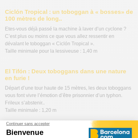
Ciclón Tropical : un toboggan à « bosses» de
100 mètres de long..
Etes-vous déjà passé la machine à laver d’un cyclone ?
C’est plus ou moins ce que vous allez ressentir en
dévalant le toboggan « Ciclón Tropical ».
Taille minimale pour la lessiveuse : 1,40 m
El Tifón : Deux toboggans dans une nature
en furie !
Départ d’une tour haute de 15 mètres, les deux toboggans
vous font vivre l’émotion d’être prisonnier d’un typhon.
Frileux s’abstenir..
Taille minimale : 1,20 m
El Galeón Pirata : Quand les enfants
deviennent des pirates !