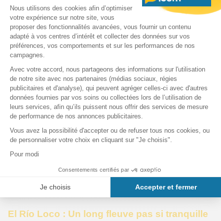
Dans la nouvelle piscine pour les enfants, le galion des
pirates est une attraction douce mais joyeuse.
Accompagnés des drôles de personnages de « Sesame
Street », les enfants imaginent des histoires d’abordages
en glissant dans des toboggans à leur échelle.
Taille minimale : 1,20 m pour les toboggans hauts - Taille
minimale : 1,10 m pour les toboggans bas
Cayo Cookie : Des jeux aquatiques pour les
plus petits.
Piscine, jeux aquatiques, fontaines jaillissantes, petits
bains.. Les enfants y passent des heures, les plus grands,
allongés sur des chaises longues, les surveillent d’un œil
vaguement fermé.
El Río Loco : Un long fleuve pas si tranquille