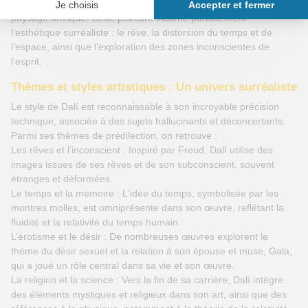
mémoire » (1931), célèbre pour ses montres molles et son
paysage onirique. Cette peinture incarne parfaitement
l’esthétique surréaliste : le rêve, la distorsion du temps et de
l’espace, ainsi que l’exploration des zones inconscientes de
l’esprit.
Thèmes et styles artistiques : Un univers surréaliste
Le style de Dalí est reconnaissable à son incroyable précision
technique, associée à des sujets hallucinants et déconcertants.
Parmi ses thèmes de prédilection, on retrouve :
Les rêves et l’inconscient : Inspiré par Freud, Dalí utilise des
images issues de ses rêves et de son subconscient, souvent
étranges et déformées.
Le temps et la mémoire : L'idée du temps, symbolisée par les
montres molles, est omniprésente dans son œuvre, reflétant la
fluidité et la relativité du temps humain.
L’érotisme et le désir : De nombreuses œuvres explorent le
thème du désir sexuel et la relation à son épouse et muse, Gala,
qui a joué un rôle central dans sa vie et son œuvre.
La religion et la science : Vers la fin de sa carrière, Dalí intègre
des éléments mystiques et religieux dans son art, ainsi que des