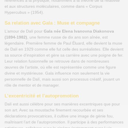
références à la physique, notamment à la théorie de la relativité
et aux structures moléculaires, comme dans « Corpus
Hypercubus » (1954).
Sa relation avec Gala : Muse et compagne
L’amour de Dalí pour
Gala née Elena Ivanovna Diakonova
(1894-1982)
, une femme russe de dix ans son aînée, est
légendaire. Première femme de Paul Éluard, elle devient la muse
de Dalí en 1929 comme elle fut celle des surréalistes. Elle devient
sa source d’inspiration et gère sa carrière avec une poigne de fer.
Leur relation fusionnelle se retrouve dans de nombreuses
œuvres de l'artiste, où elle est représentée comme une figure
divine et mystérieuse. Gala influence non seulement la vie
personnelle de Dalí, mais aussi son processus créatif, jouant un
rôle de mentor et de manager.
L’excentricité et l'autopromotion
Dalí est aussi célèbre pour ses manières excentriques que pour
son art. Avec sa moustache finement recourbée et ses
déclarations provocatrices, il cultive une image de génie fou,
maîtrisant l’art de l’autopromotion. Il participe à des performances
artistiques, collabore avec le cinéma (notamment avec Luis