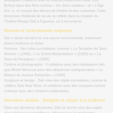
Buñuel dans des films comme « Un chien andalou » et « L’Âge
d’or »), et conçoit des décors de théâtre et des costumes. Cette
dimension théâtrale de sa vie se reflète dans la création du
Théâtre-Musée Dalí à Figueres, où il est enterré.
Œuvres et contributions majeures
Dalí a laissé derrière lui une œuvre monumentale, traversant
divers médiums et styles :
Peinture : Ses toiles surréalistes, comme « La Tentation de Saint
Antoine » (1946), « Le Grand Masturbateur » (1929) ou « La
Gare de Perpignan » (1965).
Cinéma et photographie : Il collabore avec des réalisateurs tels
que Alfred Hitchcock pour des séquences oniriques dans « La
Maison du docteur Edwardes » (1945).
Sculpture et design : Dalí crée des objets surréalistes, comme le
célèbre Sofa Mae West, et collabore avec des marques comme
Lobmeyr pour des créations inattendues.
Dernières années : Religion et retour à la tradition
Dans ses dernières décennies, Dalí se tourne vers des sujets
plus religieux et scientifiques. Influencé par le mysticisme