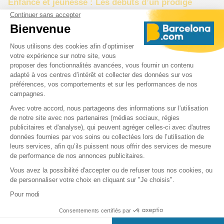
Enfance et jeunesse : Les débuts d’un prodige
Dalí est né à Figueres,
Costa Brava
, en Catalogne, une région
dont il restera profondément attaché tout au long de sa vie.
Enfant précoce, il montre très tôt un talent exceptionnel pour le
dessin. À l’âge de 17 ans, il entre à l’Académie des Beaux-Arts de
Madrid, où il se distingue par son style et son caractère non
conventionnel. Très influencé par les grands maîtres comme
Velázquez et Goya, il développe rapidement une technique
académique rigoureuse qu'il déconstruira dans ses œuvres
ultérieures.
Rencontre avec le surréalisme : La période
surréaliste
Dans les années 1920, Dalí s’installe à Paris et rejoint le
mouvement surréaliste, dirigé par André Breton. Ce courant
prône l'exploration de l'inconscient, des rêves, et des désirs
refoulés, influencé par les théories de Sigmund Freud.
Dalí, avec son imagination débordante et ses visions étranges,
s’impose rapidement comme l’un des artistes phares du
surréalisme. C’est dans cette période qu’il crée certaines de ses
œuvres les plus emblématiques, comme « La Persistance de la