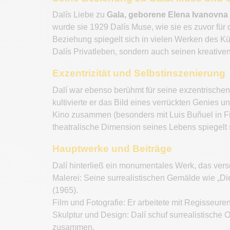
Dalís Liebe zu
Gala, geborene Elena Ivanovna
wurde sie 1929 Dalís Muse, wie sie es zuvor für d
Beziehung spiegelt sich in vielen Werken des Küns
Dalís Privatleben, sondern auch seinen kreative
Exzentrizität und Selbstinszenierung
Dalí war ebenso berühmt für seine exzentrischen
kultivierte er das Bild eines verrückten Genies 
Kino zusammen (besonders mit Luis Buñuel in Fi
theatralische Dimension seines Lebens spiegelt 
Hauptwerke und Beiträge
Dalí hinterließ ein monumentales Werk, das ver
Malerei: Seine surrealistischen Gemälde wie „Di
(1965).
Film und Fotografie: Er arbeitete mit Regisseur
Skulptur und Design: Dalí schuf surrealistische
zusammen.