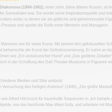
 Diakonova (1894-1982)
, einer zehn Jahre älteren Russin, ist 
ie Surrealisten war. Sie wurde seine Inspirationsquelle und leit
tlers wider, in denen sie als göttliche und geheimnisvolle Figur
n Prozess und spielte die Rolle einer Mentorin und Managerin.
 Manieren wie für seine Kunst. Mit seinem fein gekräuselten 
und beherrschte die Kunst der Selbstinszenierung. Er nahm an kü
lmen wie „Ein andalusischer Hund“ und „Das goldene Zeitalter
sich in der Schaffung des Dalí-Theater-Museums in Figueres wid
schiedene Medien und Stile umfasst:
e Versuchung des heiligen Antonius“ (1946), „Der große Mastur
en wie Alfred Hitchcock für traumhafte Sequenzen in „Ich kämpf
 Objekte, wie das berühmte Mae-West-Sofa, und arbeitete mit M