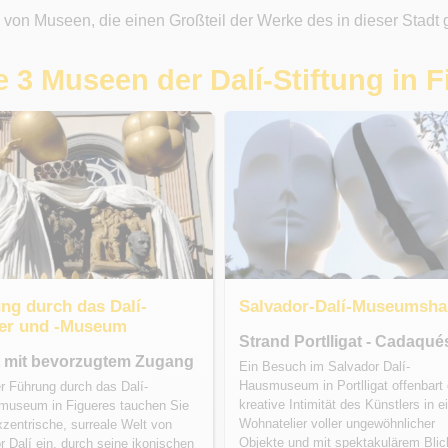
 von Museen, die einen Großteil der Werke des in dieser Stadt
die 3 Museen der Dalí-Stiftung in 
ng durch das Dalí-
Salvador-Dalí-Museumsh
er und -Museum
Strand Portlligat - Cadaqué
t mit bevorzugtem Zugang
Ein Besuch im Salvador Dalí-
Hausmuseum in Portlligat offenbart 
er Führung durch das Dalí-
kreative Intimität des Künstlers in 
museum in Figueres tauchen Sie
Wohnatelier voller ungewöhnlicher
exzentrische, surreale Welt von
Objekte und mit spektakulärem Blic
r Dalí ein, durch seine ikonischen