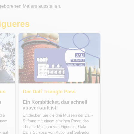
 geborenen Malers ausstellen.
Figueres
aus
Der Dalí Triangle Pass
s
Ein Kombiticket, das schnell
ausverkauft ist!
die
Entdecken Sie die drei Museen der Dalí-
einem
Stiftung mit einem einzigen Pass: das
Theater-Museum von Figueres, Gala
k auf
Dalís Schloss von Púbol und Salvador