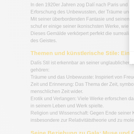
In den 1920er Jahren zog Dalí nach Paris und sc
Erforschung des Unbewussten, der Träume und d
Mit seiner überbordenden Fantasie und seinen sel
schuf er einige seiner ikonischsten Werke, wie „
Dieses Gemälde verkörpert perfekt die surrealis
des Geistes.
Themen und künstlerische Stile: Ein 
Dalís Stil ist erkennbar an seiner unglaubliche
gehören:
Träume und das Unbewusste: Inspiriert von Freud
Zeit und Erinnerung: Das Thema der Zeit, symboli
menschlichen Zeit wider.
Erotik und Verlangen: Viele Werke erforschen d
in seinem Leben und Werk spielte.
Religion und Wissenschaft: Gegen Ende seiner Ka
insbesondere zur Relativitätstheorie und zu mol
Seine Beziehung zu Gala: Muse und G