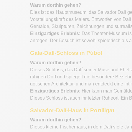
Warum dorthin gehen?
Dies ist das Hauptmuseum, das Salvador Dalí gewi
Vorstellungskraft des Malers. Entworfen von Dal
Gemälde, Skulpturen, Zeichnungen und surreali
Einzigartiges Erlebnis:
Das Theater-Museum ist 
anregen. Der Besuch ist sowohl spielerisch als a
Gala-Dalí-Schloss in Púbol
Warum dorthin gehen?
Dieses Schloss, das Dalí seiner Muse und Ehefra
ruhigen Dorf und spiegelt die besondere Beziehu
gotischen Architektur, und man entdeckt eine in
Einzigartiges Erlebnis:
Hier kann man Gemälde, 
Dieses Schloss ist auch ihr letzter Ruheort. Ein
Salvador-Dalí-Haus in Portlligat
Warum dorthin gehen?
Dieses kleine Fischerhaus, in dem Dalí viele Jah