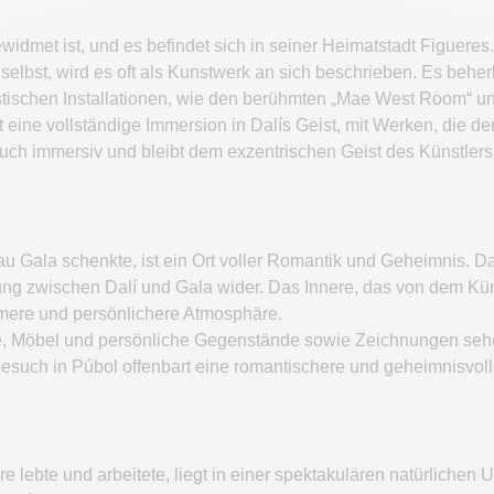
dmet ist, und es befindet sich in seiner Heimatstadt Figueres.
í selbst, wird es oft als Kunstwerk an sich beschrieben. Es be
stischen Installationen, wie den berühmten „Mae West Room“ u
eine vollständige Immersion in Dalís Geist, mit Werken, die 
uch immersiv und bleibt dem exzentrischen Geist des Künstlers 
u Gala schenkte, ist ein Ort voller Romantik und Geheimnis. Da
ng zwischen Dalí und Gala wider. Das Innere, das von dem Künst
timere und persönlichere Atmosphäre.
Möbel und persönliche Gegenstände sowie Zeichnungen sehen, 
 Besuch in Púbol offenbart eine romantischere und geheimnisvoll
re lebte und arbeitete, liegt in einer spektakulären natürliche