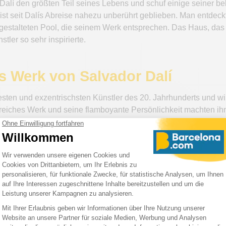
Dalí den größten Teil seines Lebens und schuf einige seiner b
st seit Dalís Abreise nahezu unberührt geblieben. Man entdeckt
gestalteten Pool, die seinem Werk entsprechen. Das Haus, das
tler so sehr inspirierte.
s Werk von Salvador Dalí
esten und exzentrischsten Künstler des 20. Jahrhunderts und wir
eiches Werk und seine flamboyante Persönlichkeit machten ih
ein künstlerisches Werk:
ines Wunderkindes
r Region, die ihm zeitlebens sehr am Herzen lag. Als frühreifes
ahren trat er in die Kunstakademie von Madrid ein, wo er sich 
roßen Meistern wie Velázquez und Goya, entwickelte er schnell 
 surrealistische Periode