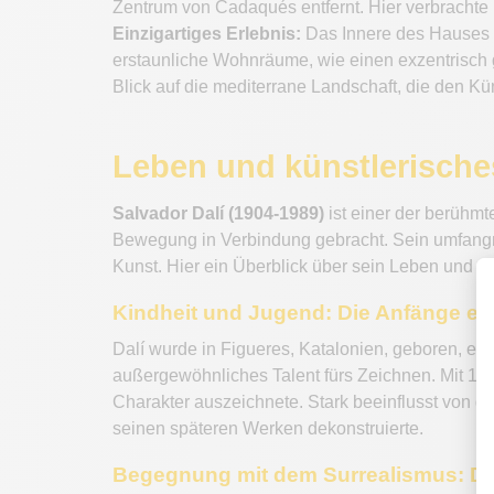
Zentrum von Cadaqués entfernt. Hier verbrachte 
Einzigartiges Erlebnis:
Das Innere des Hauses i
erstaunliche Wohnräume, wie einen exzentrisch 
Blick auf die mediterrane Landschaft, die den Küns
Leben und künstlerische
Salvador Dalí (1904-1989)
ist einer der berühmt
Bewegung in Verbindung gebracht. Sein umfangr
Kunst. Hier ein Überblick über sein Leben und s
Kindheit und Jugend: Die Anfänge e
Dalí wurde in Figueres, Katalonien, geboren, eine
außergewöhnliches Talent fürs Zeichnen. Mit 17 J
Charakter auszeichnete. Stark beeinflusst von g
seinen späteren Werken dekonstruierte.
Begegnung mit dem Surrealismus: Die