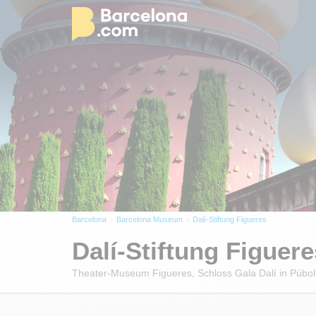
Barcelona
Barcelona Museum
Dalí-Stiftung Figueres
Dalí-Stiftung Figuere
Theater-Museum Figueres, Schloss Gala Dalí in Púbol, 