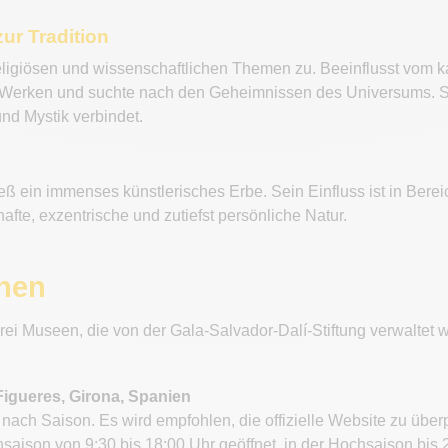
ur Tradition
religiösen und wissenschaftlichen Themen zu. Beeinflusst vom 
 Werken und suchte nach den Geheimnissen des Universums. Se
nd Mystik verbindet.
eß ein immenses künstlerisches Erbe. Sein Einfluss ist in Berei
afte, exzentrische und zutiefst persönliche Natur.
chen
drei Museen, die von der Gala-Salvador-Dalí-Stiftung verwaltet 
 Figueres, Girona, Spanien
 nach Saison. Es wird empfohlen, die offizielle Website zu übe
saison von 9:30 bis 18:00 Uhr geöffnet, in der Hochsaison bis 