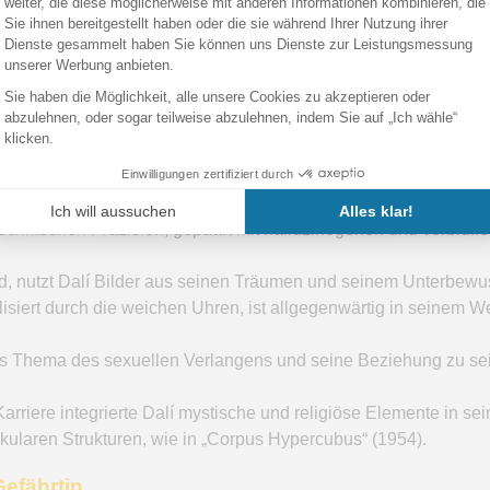
hloss sich der surrealistischen Bewegung unter der Leitung vo
er unterdrückten Wünsche, beeinflusst von den Theorien Sigm
tsamen Visionen setzte sich Dalí schnell als einer der führenden
Die Beständigkeit der Erinnerung“ (1931), berühmt für seine we
tische Ästhetik: den Traum, die Verzerrung von Zeit und Raum 
surrealistisches Universum
n technischen Präzision, gepaart mit halluzinogenen und verblü
, nutzt Dalí Bilder aus seinen Träumen und seinem Unterbewusst
siert durch die weichen Uhren, ist allgegenwärtig in seinem Werk
as Thema des sexuellen Verlangens und seine Beziehung zu sei
rriere integrierte Dalí mystische und religiöse Elemente in se
ekularen Strukturen, wie in „Corpus Hypercubus“ (1954).
efährtin