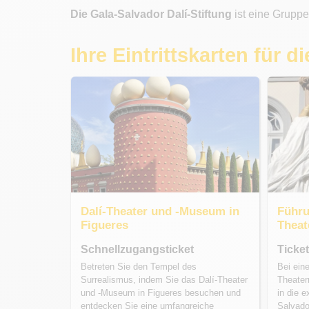
Die Gala-Salvador Dalí-Stiftung
ist eine Gruppe
Ihre Eintrittskarten für 
Dalí-Theater und -Museum in
Führu
Figueres
Theat
Schnellzugangsticket
Ticke
Betreten Sie den Tempel des
Bei ein
Surrealismus, indem Sie das Dalí-Theater
Theater
und -Museum in Figueres besuchen und
in die 
entdecken Sie eine umfangreiche
Salvado