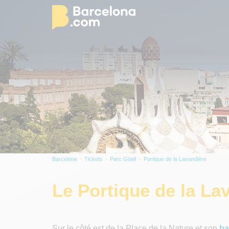
Barcelone
Tickets
Parc Güell
Portique de la Lavandière
Le Portique de la La
Sur le côté est de la Place de la Nature et son
ba