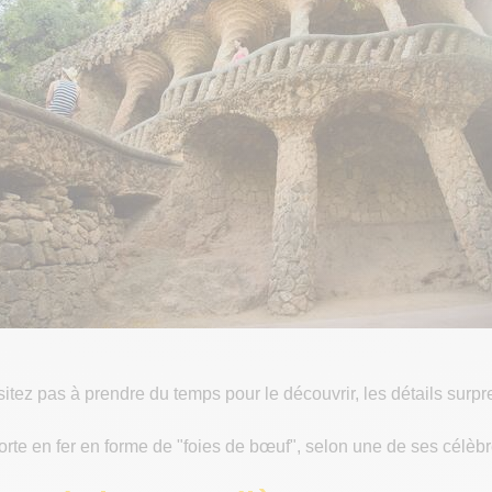
itez pas à prendre du temps pour le découvrir, les détails surp
porte en fer en forme de "foies de bœuf", selon une de ses célè