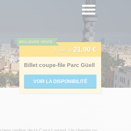
MEILLEURE VENTE
21,90 €
À partir de
Billet coupe-file Parc Güell
VOIR LA DISPONIBILITÉ
nciens jardins de la Casa Larrard. Un chemin ou