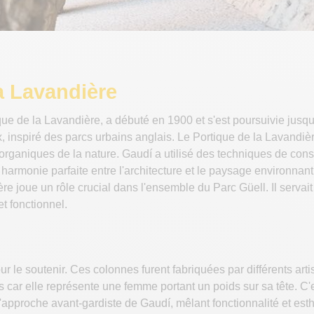
la Lavandière
que de la Lavandière, a débuté en 1900 et s'est poursuivie jusqu
, inspiré des parcs urbains anglais. Le Portique de la Lavandièr
organiques de la nature. Gaudí a utilisé des techniques de const
 harmonie parfaite entre l'architecture et le paysage environnant
e joue un rôle crucial dans l'ensemble du Parc Güell. Il servait
t fonctionnel.
e soutenir. Ces colonnes furent fabriquées par différents arti
es car elle représente une femme portant un poids sur sa tête. C
l'approche avant-gardiste de Gaudí, mêlant fonctionnalité et est