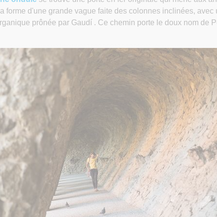
la forme d'une grande vague faite des colonnes inclinées, avec 
e organique prônée par Gaudí . Ce chemin porte le doux nom de Po