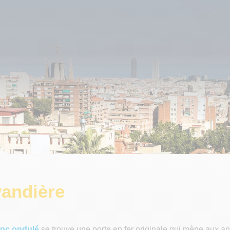
vandière
nc ondulé
se trouve une porte en fer originale qui mène aux a