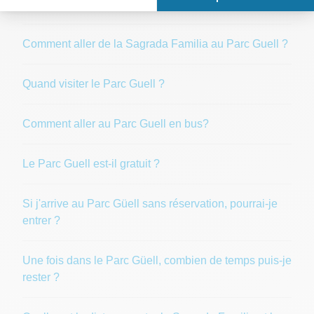
?
Comment aller de la Sagrada Familia au Parc Guell ?
Quand visiter le Parc Guell ?
Comment aller au Parc Guell en bus?
Le Parc Guell est-il gratuit ?
Si j'arrive au Parc Güell sans réservation, pourrai-je
entrer ?
Une fois dans le Parc Güell, combien de temps puis-je
rester ?