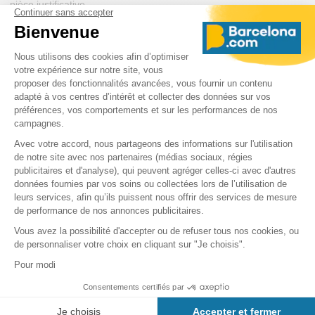
pièce justificative.
> Visitez en groupe : Les groupes de plus de 10 personnes
bénéficient de tarifs réduits. Si vous voyagez avec des amis ou de
la famille, achetez vos billets ensemble pour obtenir une
réduction.
> Billets résidents : Les résidents de Barcelone peuvent profiter
de tarifs spéciaux en présentant une pièce d'identité. Si vous
habitez à Barcelone, n'oubliez pas de profiter de cette offre.
> Offres spéciales et promotions : Consultez régulièrement le site
officiel du Parc Güell et d'autres sites de réservation pour des
offres spéciales et des promotions saisonnières.
Autres questions fréquentes
Combien coûtent les billets pour le Parc Guell ?
Puis-je acheter les billets pour le Parc Guell sur place