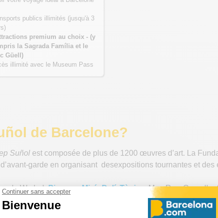
nsports publics illimités (jusqu'à 3
rs)
ttractions premium au choix - (y
pris la Sagrada Família et le
c Güell)
ès illimité avec le Museum Pass
Suñol de Barcelone?
ep Suñol
est composée de plus de 1200 œuvres d’art. La Funda
que d’avant-garde en organisant desexpositions tournantes et de
es de Warhol,
Picasso
,
Miró
,
Dalí
,
Tàpies
, Man Ray, Gargallo, 
ils... qui sont exposées en différents formats, depuis les séq
nd de cette collection.