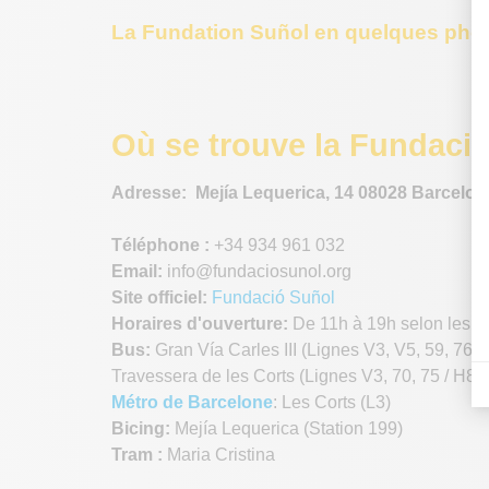
La Fundation Suñol en quelques pho
Où se trouve la Fundaci
Adresse: Mejía Lequerica, 14 08028 Barcelon
Téléphone :
+34 934 961 032
Email:
info@fundaciosunol.org
Site officiel:
Fundació Suñol
Horaires d'ouverture:
De 11h à 19h selon les e
Bus:
Gran Vía Carles III (Lignes V3, V5, 59, 76 7
Travessera de les Corts (Lignes V3, 70, 75 / H8, 
Métro de Barcelone
: Les Corts (L3)
Bicing:
Mejía Lequerica (Station 199)
Tram :
Maria Cristina