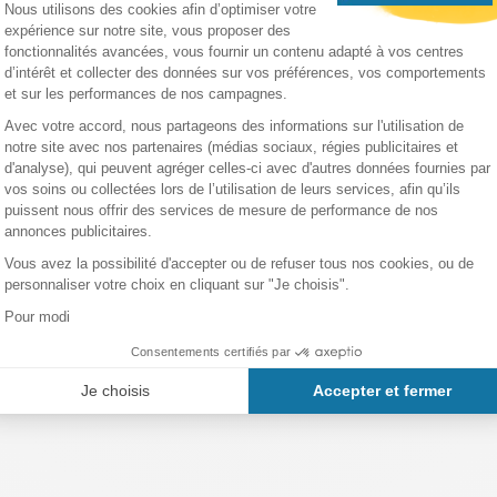
tos
ó Suñol?
a
xposions du lundi au samedi.
5)
V5, 59)