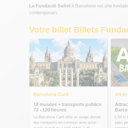
La Fundació Suñol
à Barcelone est une fondation
contemporain.
Votre billet Billets Fund
Barcelona Card
All-I
18 musées + transports publics
Attra
72 - 120 heures
Barce
La Barcelona Card offre un usage illimité
L'All-I
des transports en commun ainsi qu'un
pass pe
accès gratuit ou à tarif réduit à de
concevo