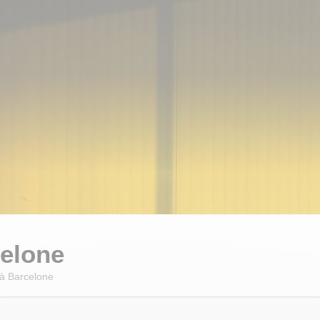
elone
 à Barcelone