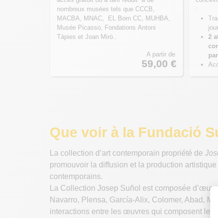
nombreux musées tels que CCCB,
:
MACBA, MNAC, EL Born CC, MUHBA,
Tra
Musée Picasso, Fondations Antoni
jou
Tàpies et Joan Miró..
2 a
com
A partir de
par
59,00 €
Acc
Que voir à la Fundació 
La collection d’art contemporain propriété de
Jos
promouvoir la diffusion et la production artisti
contemporains.
La Collection Josep Suñol est composée d’œuvr
Navarro, Plensa, García-Alix, Colomer, Abad, Man
interactions entre les œuvres qui composent le fo