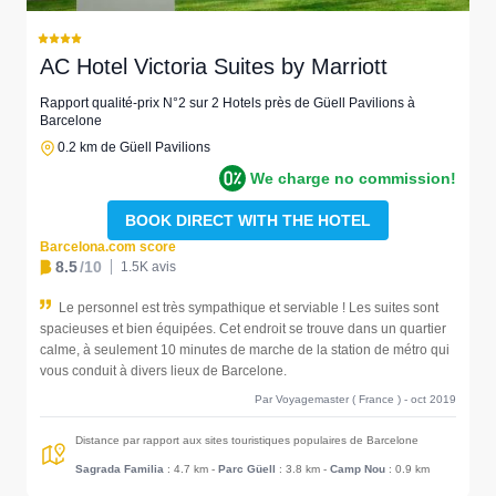
AC Hotel Victoria Suites by Marriott
Rapport qualité-prix N°2 sur 2 Hotels près de Güell Pavilions à
Barcelone
0.2 km de Güell Pavilions
We charge no commission!
BOOK DIRECT WITH THE HOTEL
Barcelona.com score
8.5
/10
1.5K avis
Le personnel est très sympathique et serviable ! Les suites sont
spacieuses et bien équipées. Cet endroit se trouve dans un quartier
calme, à seulement 10 minutes de marche de la station de métro qui
vous conduit à divers lieux de Barcelone.
Par Voyagemaster ( France ) - oct 2019
Distance par rapport aux sites touristiques populaires de Barcelone
Sagrada Familia
: 4.7 km
-
Parc Güell
: 3.8 km
-
Camp Nou
: 0.9 km