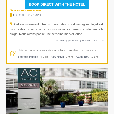
BOOK DIRECT WITH THE HOTEL
Barcelona.com score
8.8
/10
2.7K avis
Cet établissement offre un niveau de confort très agréable, et est
proche des moyens de transports qui vous amènent rapidement à la
plage. Nous avons passé une semaine merveilleuse.
Par AmbreggiaSelider ( France ) - Juil 2022
Distance par rapport aux sites touristiques populaires de Barcelone
Sagrada Familia
: 4.5 km
-
Parc Güell
: 3.6 km
-
Camp Nou
: 1.1 km