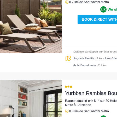
0.7 km de Sant Antoni Metro
We c
BOOK DIRECT WIT
Distance par rapport aux sites touri
Sagrada Familia
: 2 km
-
Parc Güe
de la Barceloneta
: 2.1 km
Yurbban Ramblas Bout
Rapport qualité-prix N°4 sur 20 Hote
Metro à Barcelone
0.8 km de Sant Antoni Metro