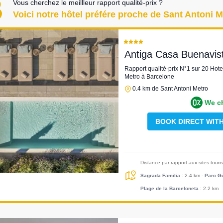
Vous cherchez le meillleur rapport qualité-prix ?
Voici notre hôtel préfére proche de Sant Antoni 
Antiga Casa Buenavis
Rapport qualité-prix N°1 sur 20 Hote
Metro à Barcelone
0.4 km de Sant Antoni Metro
We c
BOOK DIRECT WIT
Distance par rapport aux sites tour
Sagrada Familia
: 2.4 km
-
Parc Gü
Plage de la Barceloneta
: 2.2 km