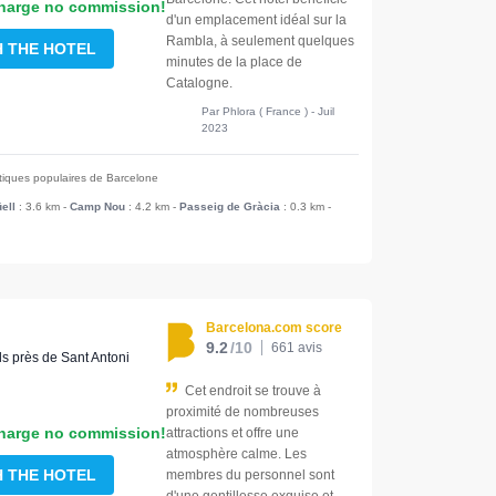
harge no commission!
d'un emplacement idéal sur la
Rambla, à seulement quelques
H THE HOTEL
minutes de la place de
Catalogne.
Par Phlora ( France ) - Juil
2023
stiques populaires de Barcelone
ell
: 3.6 km
-
Camp Nou
: 4.2 km
-
Passeig de Gràcia
: 0.3 km
-
Barcelona.com score
9.2
/10
661 avis
ls près de Sant Antoni
Cet endroit se trouve à
proximité de nombreuses
harge no commission!
attractions et offre une
atmosphère calme. Les
H THE HOTEL
membres du personnel sont