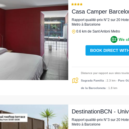
Casa Camper Barcelo
Rapport qualité-prix N°2 sur 20 Hote
Metro à Barcelone
0.6 km de Sant Antoni Metro
We c
BOOK DIRECT WIT
Distance par rapport aux sites touri
Sagrada Familia
: 2.3 km
-
Parc Gü
de la Barceloneta
: 1.8 km
DestinationBCN - Uni
Rapport qualité-prix N°3 sur 20 Hote
Metro à Barcelone