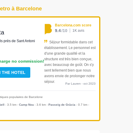
Metro à Barcelone
Barcelona.com score
9.4
/10
1K avis
ta
ls près de Sant Antoni
Séjour formidable dans cet
établissement. Le personnel est
d'une grande qualité et la
structure est très bien conçue,
harge no commission!
avec beaucoup de goût. On s'y
sent tellement bien que nous
H THE HOTEL
avons envie de prolonger notre
séjour.
Par Lauren - oct 2023
istiques populaires de Barcelone
ell
: 3.5 km
-
Camp Nou
: 3.6 km
-
Passeig de Gràcia
: 0.7 km
-