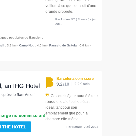
d'une gentillesse exquise et
veillent à ce que tout soit d'une
grande propreté.
Par Lorien MT ( France ) - jan
2019
stiques populaires de Barcelone
ell
: 3.9 km
-
Camp Nou
: 4.5 km
-
Passeig de Gràcia
: 0.6 km
-
Barcelona.com score
9.2
/10
2.2K avis
l, an IHG Hotel
ls près de Sant Antoni
Ce court séjour aura été une
réussite totale! Le lieu était
idéal, tant pour son
emplacement que pour la
harge no commission!
chambre elle-même.
H THE HOTEL
Par Natalie - Aoû 2023