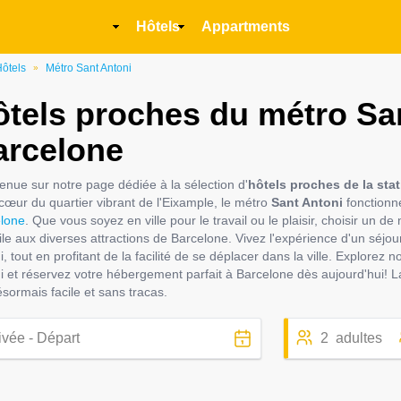
Main
Hôtels
Appartments
navigation
ôtels
Métro Sant Antoni
»
tels proches du métro Sa
arcelone
enue sur notre page dédiée à la sélection d'
hôtels proches de la sta
 cœur du quartier vibrant de l'Eixample, le métro
Sant Antoni
fonctionn
lone
. Que vous soyez en ville pour le travail ou le plaisir, choisir un 
cile aux diverses attractions de Barcelone. Vivez l'expérience d'un séj
i, tout en profitant de la facilité de se déplacer dans la ville. Explore
i et réservez votre hébergement parfait à Barcelone dès aujourd'hui! 
ésormais facile et sans tracas.
2
adultes