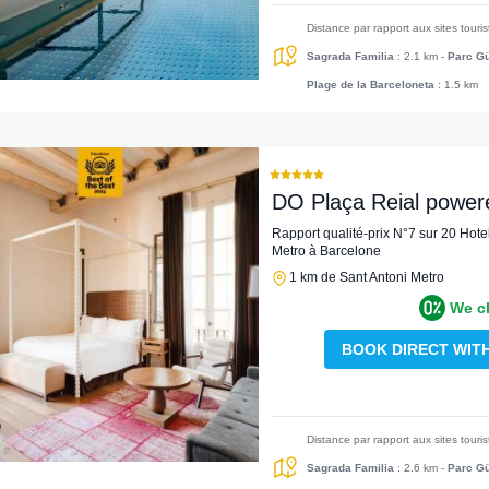
Distance par rapport aux sites touri
Sagrada Familia
: 2.1 km
-
Parc Gü
Plage de la Barceloneta
: 1.5 km
DO Plaça Reial power
Rapport qualité-prix N°7 sur 20 Hote
Metro à Barcelone
1 km de Sant Antoni Metro
We c
BOOK DIRECT WIT
Distance par rapport aux sites touri
Sagrada Familia
: 2.6 km
-
Parc Gü