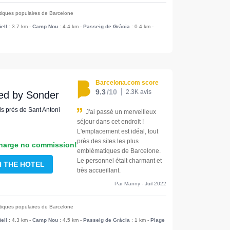
stiques populaires de Barcelone
ell
: 3.7 km
-
Camp Nou
: 4.4 km
-
Passeig de Gràcia
: 0.4 km
-
Barcelona.com score
9.3
/10
2.3K avis
ed by Sonder
ls près de Sant Antoni
J'ai passé un merveilleux
séjour dans cet endroit !
L'emplacement est idéal, tout
près des sites les plus
harge no commission!
emblématiques de Barcelone.
Le personnel était charmant et
H THE HOTEL
très accueillant.
Par Manny - Juil 2022
stiques populaires de Barcelone
ell
: 4.3 km
-
Camp Nou
: 4.5 km
-
Passeig de Gràcia
: 1 km
-
Plage