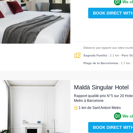
We c
BOOK DIRECT WIT
Distance par rapport aux sites touri
Sagrada Familia
: 2.1 km
-
Parc Gü
Plage de la Barceloneta
: 1.7 km
Maldà Singular Hotel
Rapport qualité-prix N°5 sur 20 Hote
Metro à Barcelone
1 km de Sant Antoni Metro
We c
BOOK DIRECT WIT