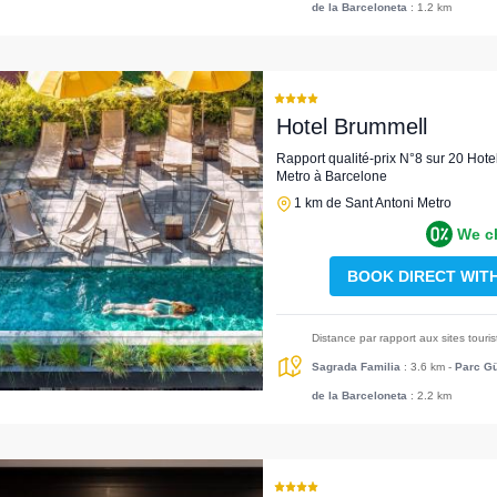
de la Barceloneta
: 1.2 km
Hotel Brummell
Rapport qualité-prix N°8 sur 20 Hote
Metro à Barcelone
1 km de Sant Antoni Metro
We c
BOOK DIRECT WIT
Distance par rapport aux sites touri
Sagrada Familia
: 3.6 km
-
Parc Gü
de la Barceloneta
: 2.2 km