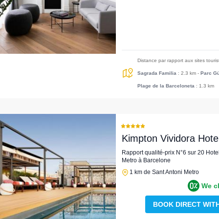
Distance par rapport aux sites touri
Sagrada Familia
: 2.3 km
-
Parc Gü
Plage de la Barceloneta
: 1.3 km
Kimpton Vividora Hote
Rapport qualité-prix N°6 sur 20 Hote
Metro à Barcelone
1 km de Sant Antoni Metro
We c
BOOK DIRECT WIT