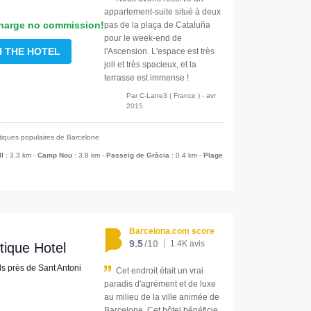
appartement-suite situé à deux
harge no commission!
pas de la plaça de Cataluña
pour le week-end de
H THE HOTEL
l'Ascension. L'espace est très
joli et très spacieux, et la
terrasse est immense !
Par C-Lane3 ( France ) - avr
2015
stiques populaires de Barcelone
ll
: 3.3 km
-
Camp Nou
: 3.8 km
-
Passeig de Gràcia
: 0.4 km
-
Plage
Barcelona.com score
9.5
/10
1.4K avis
ique Hotel
ls près de Sant Antoni
Cet endroit était un vrai
paradis d'agrément et de luxe
au milieu de la ville animée de
Barcelone. Cet hôtel bénéficie