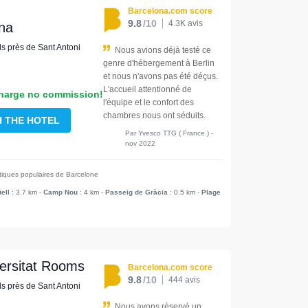
Barcelona.com score
9.8
/10
4.3K avis
na
ls près de Sant Antoni
Nous avions déjà testé ce
genre d'hébergement à Berlin
et nous n'avons pas été déçus.
L'accueil attentionné de
harge no commission!
l'équipe et le confort des
chambres nous ont séduits.
H THE HOTEL
Par Yvesco TTG ( France ) -
nov 2022
stiques populaires de Barcelone
ell
: 3.7 km
-
Camp Nou
: 4 km
-
Passeig de Gràcia
: 0.5 km
-
Plage
versitat Rooms
Barcelona.com score
9.8
/10
444 avis
ls près de Sant Antoni
Nous avons réservé un