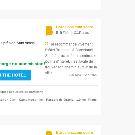
Barcelona.com score
9.5
/10
2.1K avis
ls près de Sant Antoni
Je recommande vivement
l'hôtel Brummell à Barcelone!
Situé à proximité de nombreux
points d'intérêt, il est facile de
harge no commission!
trouver son chemin autour de la
ville.
H THE HOTEL
Par Nico - Sep 2022
stiques populaires de Barcelone
ell
: 4.9 km
-
Camp Nou
: 4 km
-
Passeig de Gràcia
: 1.9 km
-
Plage
Barcelona.com score