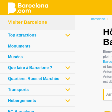
Aller
Barcelone
H
»
Visiter Barcelone
au
Hô
contenu
Top attractions
principal
B
Monuments
Bienv
plein
Musées
Barce
et fa
Que faire à Barcelone ?
Anton
Anton
Quartiers, Rues et Marchés
est d
Transports
Hébergements
FC Barcelone