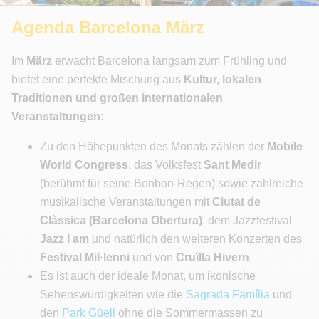
Agenda Barcelona März
Im
März
erwacht Barcelona langsam zum Frühling und
bietet eine perfekte Mischung aus
Kultur, lokalen
Traditionen und großen internationalen
Veranstaltungen
:
Zu den Höhepunkten des Monats zählen der
Mobile
World Congress
, das Volksfest
Sant Medir
(berühmt für seine Bonbon-Regen) sowie zahlreiche
musikalische Veranstaltungen mit
Ciutat de
Clàssica (Barcelona Obertura)
, dem Jazzfestival
Jazz I am
und natürlich den weiteren Konzerten des
Festival Mil·lenni
und von
Cruïlla Hivern
.
Es ist auch der ideale Monat, um ikonische
Sehenswürdigkeiten wie die
Sagrada Família
und
den
Park Güell
ohne die Sommermassen zu