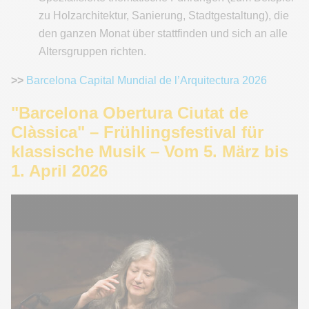
zu Holzarchitektur, Sanierung, Stadtgestaltung), die
den ganzen Monat über stattfinden und sich an alle
Altersgruppen richten.
>>
Barcelona Capital Mundial de l’Arquitectura 2026
"Barcelona Obertura Ciutat de
Clàssica" – Frühlingsfestival für
klassische Musik – Vom 5. März bis
1. April 2026