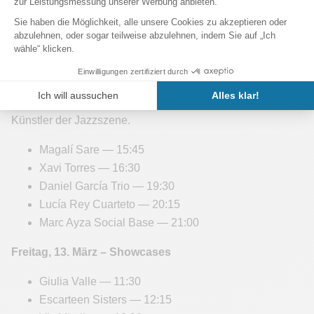
Cris Lópezz Quartet
Barencia
Blood Quartet and Dongyang Gozupa
Donnerstag, 12. März – Showcases -
Showcase-
Sessions zur Entdeckung aufstrebender und talentierter
Künstler der Jazzszene.
Magalí Sare — 15:45
Xavi Torres — 16:30
Daniel García Trio — 19:30
Lucía Rey Cuarteto — 20:15
Marc Ayza Social Base — 21:00
Freitag, 13. März – Showcases
Giulia Valle — 11:30
Escarteen Sisters — 12:15