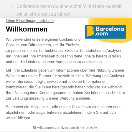
Collserola: wenn du eine echte Mini-Natur-Auszeit
willst, ohne weit zu fahren.
„Detox“-Tipp:
Halte diese Spaziergänge kurz und
wiederholbar (45–90 Min.). Kombiniere sie mit einem „Soft
Reset“-Tag (mehr Wasser, einfache Mahlzeiten, ruhiger
Abend, Screen-Pause) – und oft spürst du in 24–48
Stunden ein echtes Vorher/Nachher..
6) „Soft“-Disconnect: ein Tag ohne
Lärm (ohne extremes Retreat)
Das Rezept
Morgens: Spaziergang + sanftes Yoga
Nachmittags: Bäder / Behandlung + Nap / Lesen
Abends: frühes Dinner + kurzer Spaziergang