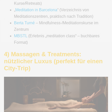
Kurse/Retreats)
„
Meditation in Barcelona
“ (Verzeichnis von
Meditationszentren, praktisch nach Tradition)
Berta Turné
– Mindfulness-/Meditationskurse im
Zentrum
MBSTL
(Erlebnis „meditation class“ – buchbares
Format)
4) Massagen & Treatments:
nützlicher Luxus (perfekt für einen
City-Trip)