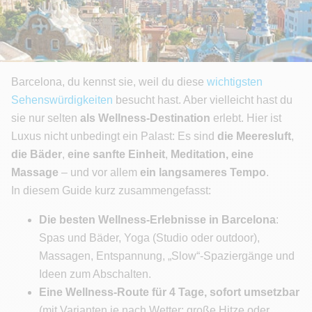
Barcelona, du kennst sie, weil du diese
wichtigsten
Sehenswürdigkeiten
besucht hast. Aber vielleicht hast du
sie nur selten
als Wellness-Destination
erlebt. Hier ist
Luxus nicht unbedingt ein Palast: Es sind
die Meeresluft
,
die Bäder
,
eine sanfte Einheit
,
Meditation, eine
Massage
– und vor allem
ein langsameres Tempo
.
In diesem Guide kurz zusammengefasst:
Die besten Wellness-Erlebnisse in Barcelona
:
Spas und Bäder, Yoga (Studio oder outdoor),
Massagen, Entspannung, „Slow“-Spaziergänge und
Ideen zum Abschalten.
Eine Wellness-Route für 4 Tage, sofort umsetzbar
(mit Varianten je nach Wetter: große Hitze oder