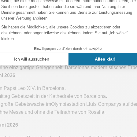
iert Barcelona das
Gaudí
-Jahr und gedenkt damit des
100. Tode
chitekten der Geschichte. Die Sagrada Família, sein Hauptwerk,
se, kulturellen und musikalischen Veranstaltungen sowie symbo
 eine einzigartige Gelegenheit, Barcelonas modernistisches Erb
ni 2026
n Papst Leo XIV. in Barcelona.
tag Gebetszeit in der Kathedrale von Barcelona.
große Gebetswache imOlympiastadion Lluís Companys auf dem 
hne Messe und ohne die Teilnahme von Rosalía.
uni 2026