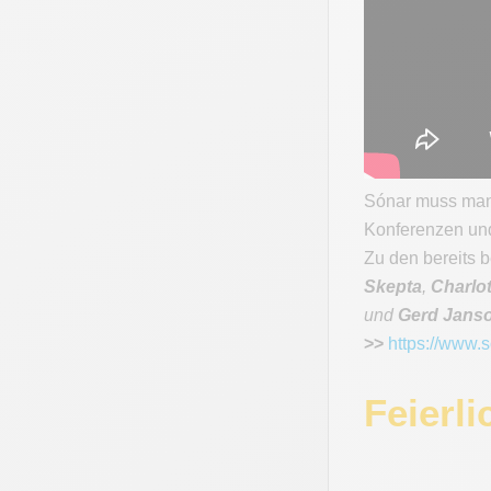
Sónar muss man n
Konferenzen und
Zu den bereits 
Skepta
,
Charlot
und
Gerd Janso
>>
https://www.
Feierl