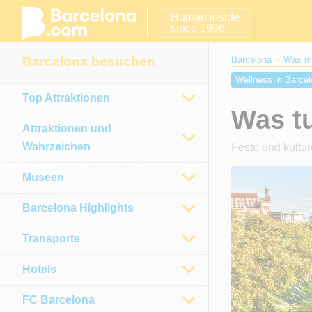
Human inside
since 1996
Barcelona besuchen
Barcelona
Was ma
Wellness in Barce
Top Attraktionen
Was kann man in 
Was tu
Was kann man in 
Attraktionen und
Was man im Januar
Wahrzeichen
Feste und kultur
Was kann man im 
Was tun in Barcel
Museen
Barcelona Highlights
Transporte
Hotels
FC Barcelona