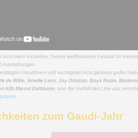
icht mehr vorstellen: Dieses weltbekannte Festival für elektro
 Ausstellungen.
bestätigten Headlinern und wichtigsten Acts gehören große Na
te de Witte
,
Amelie Lens
,
Joy Orbison
,
Boys Noize
,
Modesel
n b2b Marcel Dettmann
,
was die Vielfalt des Line-ups zwisch
sonar.es
ichkeiten zum Gaudí-Jahr