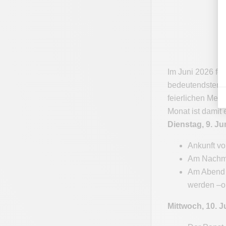
Im Juni 2026 fe
bedeutendsten Ar
feierlichen Mes
Monat ist damit
Dienstag, 9. Ju
Ankunft vo
Am Nachmit
Am Abend 
werden –o
Mittwoch, 10. J