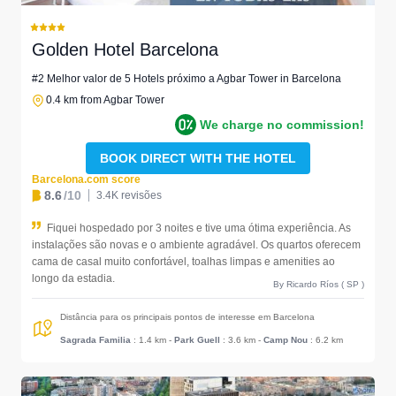
Golden Hotel Barcelona
#2 Melhor valor de 5 Hotels próximo a Agbar Tower in Barcelona
0.4 km from Agbar Tower
We charge no commission!
BOOK DIRECT WITH THE HOTEL
Barcelona.com score
8.6
/10
3.4K revisões
Fiquei hospedado por 3 noites e tive uma ótima experiência. As
instalações são novas e o ambiente agradável. Os quartos oferecem
cama de casal muito confortável, toalhas limpas e amenities ao
longo da estadia.
By Ricardo Ríos ( SP )
Distância para os principais pontos de interesse em Barcelona
Sagrada Familia
: 1.4 km
-
Park Guell
: 3.6 km
-
Camp Nou
: 6.2 km