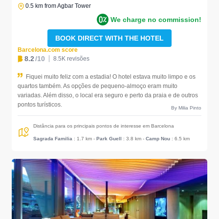
0.5 km from Agbar Tower
We charge no commission!
BOOK DIRECT WITH THE HOTEL
Barcelona.com score
8.2
/10
8.5K revisões
Fiquei muito feliz com a estadia! O hotel estava muito limpo e os
quartos também. As opções de pequeno-almoço eram muito
variadas. Além disso, o local era seguro e perto da praia e de outros
pontos turísticos.
By Milia Pinto
Distância para os principais pontos de interesse em Barcelona
Sagrada Familia
: 1.7 km
-
Park Guell
: 3.8 km
-
Camp Nou
: 6.5 km