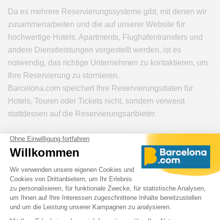
Da es mehrere Reservierungssysteme gibt, mit denen wir
zusammenarbeiten und die auf unserer Website für
hochwertige Hotels, Apartments, Flughafentransfers und
andere Dienstleistungen vorgestellt werden, ist es
notwendig, das richtige Unternehmen zu kontaktieren, um
Ihre Reservierung zu stornieren.
Barcelona.com speichert Ihre Reservierungsdaten für
Hotels, Touren oder Tickets nicht, sondern verweist
stattdessen auf die Reservierungsanbieter.
Broschüren und gedruckte Karten
Wir verbreiten kein Papiermaterial - es ist unökologisch
und teuer. Alle Informationen finden Sie auf unserer
Website. Bitte konsultieren Sie die einzelnen Kategorien
oder verwenden Sie die Suchfunktion. Für Karten drucken