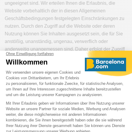
ungeeignet sind. Wir erteilen Ihnen die Erlaubnis, die
Website vorbehaltlich der in diesen Allgemeinen
Geschäftsbedingungen festgelegten Einschränkungen zu
nutzen. Durch den Zugriff auf die Website oder deren
Nutzung können Sie Inhalten ausgesetzt sein, die für Sie
anstößig, unanständig, ungenau, verwerflich oder
anderweitig unangemessen sind. Daher erfolgt der Zugriff
auf die Website und ihre Nutzung auf eigene Gefahr.
Wenn Sie nicht damit einverstanden sind, an alle
folgenden Bedingungen und Konditionen rechtlich
gebunden zu sein, sollten Sie nicht auf Barcelona.com
zugreifen und/oder diese nutzen.
Anwendbare Regeln
Die Allgemeinen Geschäftsbedingungen unterliegen den
Bestimmungen von Artikel 13 des Gesetzes 15/2003 über