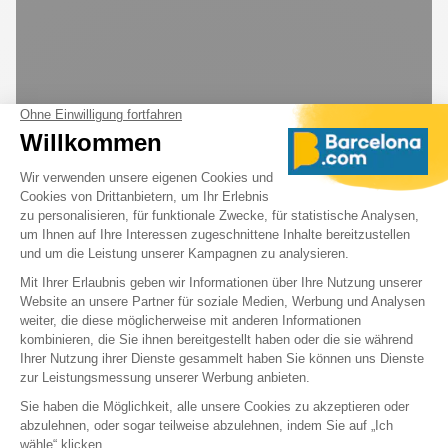
Attraktionen für jedes Alter
Achterbahnen, Karussells, Riesenrad,
Spiegellabyrinth usw. Insgesamt gibt es 25
Attraktionen.
Familien- und Kinderattraktionen (insbesondere im
Bereich "Camí del Cel").
Ikonische Fahrgeschäfte wie das Avió (hängendes
Flugzeug) und die Talaia (Panoramaplattform).
Nostalgische und familienfreundliche Atmosphäre