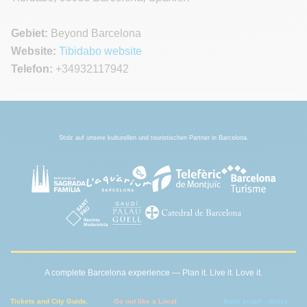
Gebiet:
Beyond Barcelona
Website:
Tibidabo website
Telefon:
+34932117942
Stolz auf unsere kulturellen und touristischen Partner in Barcelona.
A complete Barcelona experience — Plan it. Live it. Love it.
Tickets and City Guide.
Go out like a Local
Book smart - direct -