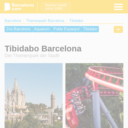
Human inside
since 1996
Barcelona
Themenpark Barcelona
Tibidabo
Zoo Barcelona
Aquarium
Poble Espanyol
Tibidabo
Magic Fountain
PortAventura World
Tibidabo Barcelona
Der Themenpark der Stadt!