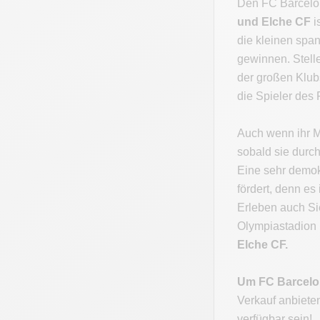
Den FC Barcelon
und Elche CF
i
die kleinen spa
gewinnen. Stelle
der großen Klub
die Spieler des 
Auch wenn ihr M
sobald sie durc
Eine sehr demok
fördert, denn e
Erleben auch Si
Olympiastadion 
Elche CF.
Um FC Barcelon
Verkauf anbiete
verfügbar sein!