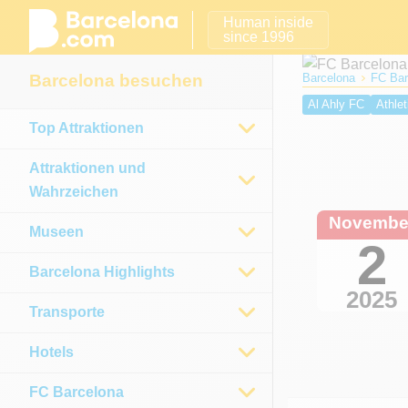
Human inside
since 1996
Barcelona besuchen
Barcelona
FC Bar
Al Ahly FC
Athlet
Top Attraktionen
Real Sociedad
E
Osasuna
Málaga
Attraktionen und
Wahrzeichen
Novembe
Museen
2
Barcelona Highlights
2025
Transporte
Hotels
FC Barcelona