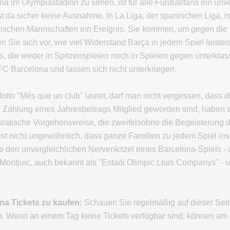
a im Olympiastadion zu sehen, ist für alle Fußballfans ein un
st da sicher keine Ausnahme. In La Liga, der spanischen Liga, is
nischen Mannschaften ein Ereignis. Sie kommen, um gegen die
n Sie sich vor, wie viel Widerstand Barça in jedem Spiel leis
s, die weder in Spitzenspielen noch in Spielen gegen unterkla
FC Barcelona und lassen sich nicht unterkriegen.
otto "Més que un club" lautet, darf man nicht vergessen, dass 
h Zahlung eines Jahresbeitrags Mitglied geworden sind, haben s
ratische Vorgehensweise, die zweifelsohne die Begeisterung d
s ist nicht ungewöhnlich, dass ganze Familien zu jedem Spiel i
e den unvergleichlichen Nervenkitzel eines Barcelona-Spiels 
Montjuic, auch bekannt als "Estadi Olimpic Lluis Companys" - u
a Tickets zu kaufen:
Schauen Sie regelmäßig auf dieser Seite
n. Wenn an einem Tag keine Tickets verfügbar sind, können am