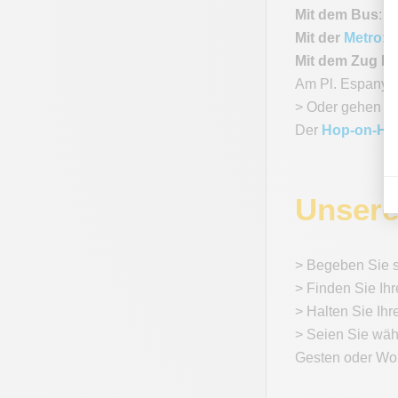
Mit dem Bus
: L
Mit der
Metro
:
L
Mit dem Zug F
Am Pl. Espanya 
> Oder gehen Si
Der
Hop-on-Hop
Unsere
> Begeben Sie s
> Finden Sie Ih
> Halten Sie Ihr
> Seien Sie wäh
Gesten oder Wor