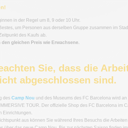
en!
innen in der Regel um 8, 9 oder 10 Uhr.
 Bestes, um Personen aus derselben Gruppe zusammen im Stadio
Zeitpunkt des Kaufs ab.
n den gleichen Preis wie Erwachsene.
beachten Sie, dass die Arb
icht abgeschlossen sind.
ng des
Camp Nou
und des Museums des FC Barcelona wird an je
ERSIVE TOUR. Der offizielle Shop des FC Barcelona im Camp
 Einrichtungen.
chtspunkt aus können Sie während Ihres Besuchs die Arbeiten a
les über das neue Camp Nou. Bis zur nächsten Saison finden i