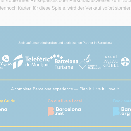
ine Kopie Ihres Reisepasses oder Personalausweises zum Nachwei
ennoch Karten für diese Spiele, wird der Verkauf sofort stornie
Stolz auf unsere kulturellen und touristischen Partner in Barcelona.
A complete Barcelona experience — Plan it. Live it. Love it.
ty Guide.
Go out like a Local
Book smart