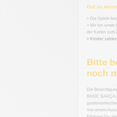
Gut zu wiss
> Die Spiele beg
> Wir tun unser
der Karten zum 
> Kinder zahle
Bitte 
noch n
Die Besichtigu
BASIC BARÇA IMM
gastronomischen
Von einem Aussi
Erfahren Sie al