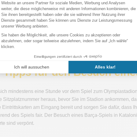
inien 13, 91, 52, 55, D20 und H16.
inien L1 oder L3
GC:
Linien S3, S4, S8, S9, R5, R50, R6 und R60
> Nehmen Sie einen der 3 folgenden Busse: 150, 55 oder 13
e zu Fuß zum Stadion: Es sind 20 Minuten Fußweg mit Rolltre
-off-Touristenbus Barcelona
setzt Sie vor dem Stadion an de
 Tipps für den Besuch eine
ich mindestens eine Stunde vor dem Spiel zum Olympiastadion
re Sitzplatznummer heraus, bevor Sie im Stadion ankommen, dam
e Eintrittskarten am Eingang bereit und sorgen Sie dafür, dass I
rend des Spiels fair. Der Besuch eines Barça-Spiels in Katalo
te sind verpönt.