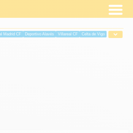
al Madrid CF
Deportivo Alavés
Villareal CF
Celta de Vigo
é
Deportivo de La Coruña
Sevilla FC
RCD Espanyol