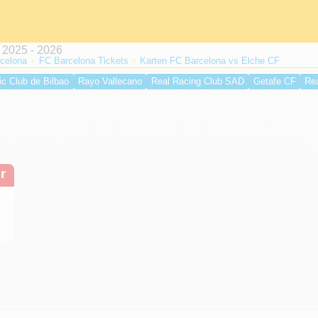
celona
FC Barcelona Tickets
Karten FC Barcelona vs Elche CF
ic Club de Bilbao
Rayo Vallecano
Real Racing Club SAD
Getafe CF
Re
lche CF
Valencia CF
Atlético de Madrid
UD Levante
Real Betis Balompi
 CF
r