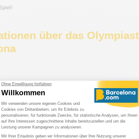
Spiel!
ationen über das Olympias
ona
,
Passeig Olímpic, 17/19
,
08038
,
Barcelona
,
Spanien
an das Olympiastadion von Barcelona?
e:
150, 55 und 13
l. Espanya
mit allen öffentlichen Verkehrsmitteln