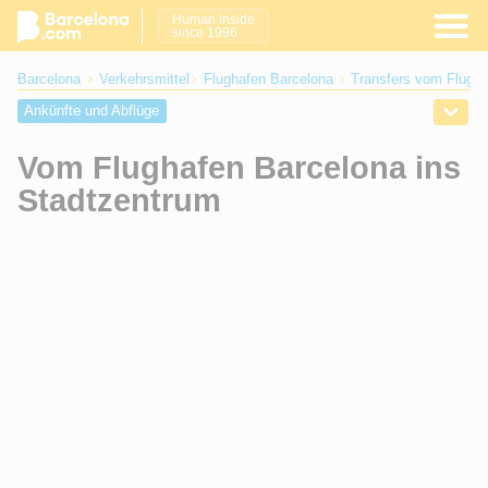
Human inside
since 1996
Barcelona
Verkehrsmittel​
Flughafen Barcelona
Transfers vom Flugh
Ankünfte und Abflüge
Transfers vom Flughafen nach Barcelona
Vom Flughafen Barcelona ins
Wie man dorthin gelangt?
Parken Flughafen Barcelona
Stadtzentrum
Mietwagen
Flughafen FAQ
Girona Flughafen
Flughafen Reus
Corona test in Barcelona
Barcelona Covid