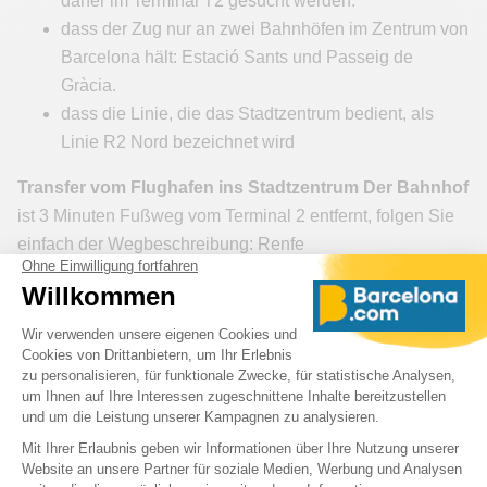
daher im Terminal T2 gesucht werden.
dass der Zug nur an zwei Bahnhöfen im Zentrum von
Barcelona hält: Estació Sants und Passeig de
Gràcia.
dass die Linie, die das Stadtzentrum bedient, als
Linie R2 Nord bezeichnet wird
Transfer vom Flughafen ins Stadtzentrum Der Bahnhof
ist 3 Minuten Fußweg vom Terminal 2 entfernt, folgen Sie
einfach der Wegbeschreibung: Renfe
Fahrtzeit:
Durchschnittlich 30 Minuten vom T2 bis ins
Zentrum von Barcelona
Fahrpreis:
ab
5,90 Euro
für die einfache Fahrt,
Fahrstrecke: Terminal 2- Prat de LLobregat- Bellvitge-
Estació de Sants- Passeig de Gràcia- Barcelona El Clot
AragóDauer: von 5h42 bis 23h28
Häufigkeit:
Etwa alle 30 Minuten. In der Gegenrichtung
fährt der erste Zug um 5.08 Uhr und der letzte um 23.07