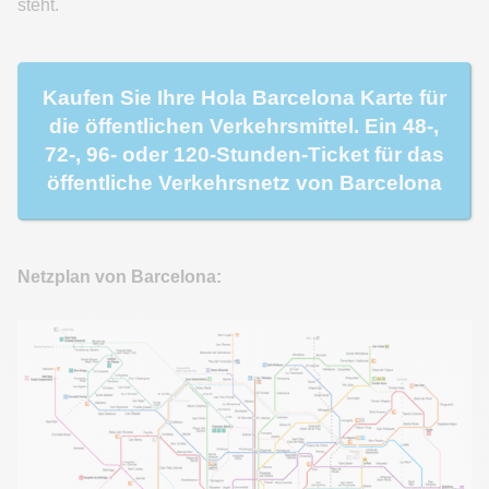
steht.
Kaufen Sie Ihre Hola Barcelona Karte für
die öffentlichen Verkehrsmittel. Ein 48-,
72-, 96- oder 120-Stunden-Ticket für das
öffentliche Verkehrsnetz von Barcelona
Netzplan von Barcelona: