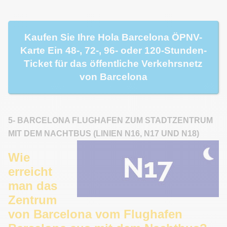
Kaufen Sie Ihre Hola Barcelona ÖPNV-
Karte Ein 48-, 72-, 96- oder 120-Stunden-
Ticket für das öffentliche Verkehrsnetz
von Barcelona
5- BARCELONA FLUGHAFEN ZUM STADTZENTRUM
MIT DEM NACHTBUS (LINIEN N16, N17 UND N18)
Wie
erreicht
man das
Zentrum
von Barcelona vom Flughafen