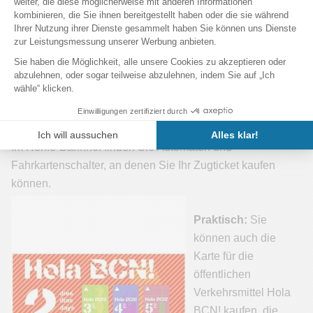
Uhr am Passeig de Gràcia vorbei. Der Zug kommt 5
Minuten später an der Estació Sants an.
Nützlicher Link:
Renfe-Fahrpläne
für Züge ab dem
Flughafen Barcelona.
Wie kaufe ich mein Zugticket für
Barcelona?
Im Renfe-Bahnhof finden Sie Automaten und
Fahrkartenschalter, an denen Sie Ihr Zugticket kaufen
können.
Praktisch:
Sie
können auch die
Karte für die
öffentlichen
Verkehrsmittel Hola
BCN! kaufen, die