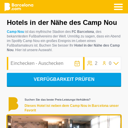
Direkt
Hotels in der Nähe des Camp Nou
zum
Inhalt
Camp Nou
ist das mythische Stadion des
FC Barcelona
, des
bekanntesten Fußballvereins der Welt. Unnötig zu sagen, dass ein Abend
im Spotify Camp Nou ein großes Ereignis im Leben eines
Fußballamateurs ist. Buchen Sie besser Ihr
Hotel in der Nähe des Camp
Nou
. Hier ist unsere Auswahl.
2
0
VERFÜGBARKEIT PRÜFEN
Suchen Sie das beste Preis-Leistungs-Verhältnis?
Dieses Hotel ist neben dem Camp Nou in Barcelona unser
Favorit