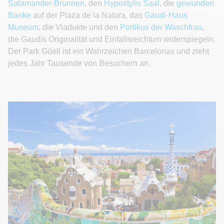
Salamander-Brunnen
, den
Hypostylis Saal
, die
gewunden
Banke
auf der Plaza de la Natura, das
Gaudi-Haus
Museum
, die Viadukte und den
Portikus der Waschfrau
,
die Gaudís Originalität und Einfallsreichtum widerspiegeln.
Der Park Güell ist ein Wahrzeichen Barcelonas und zieht
jedes Jahr Tausende von Besuchern an.