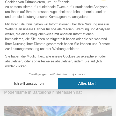
diesen neun Gebäuden oder Monumentalkomplexen, die
die Originalität Kataloniens symbolisieren, sind sieben das
Werk des Architekten Antoni Gaudí:
Park Güell
Güell-Palast
Die Krypta der Colònia Güell
Casa Milà - La Pedrera
Casa Vicens
Die Fassade der Geburtskirche und die Krypta
der
Sagrada Família
Casa Batlló
.
All diese Gebäude zeugen von dem spektakulären
Charakter und der kulturellen Prägung, die der
Modernisme in Barcelona hinterlassen hat.