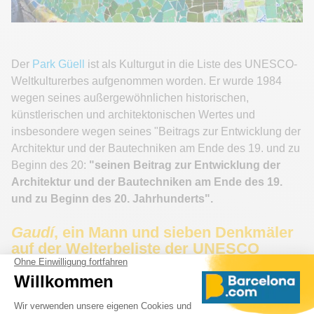
Der
Park Güell
ist als Kulturgut in die Liste des UNESCO-
Weltkulturerbes aufgenommen worden. Er wurde 1984
wegen seines außergewöhnlichen historischen,
künstlerischen und architektonischen Wertes und
insbesondere wegen seines "Beitrags zur Entwicklung der
Architektur und der Bautechniken am Ende des 19. und zu
Beginn des 20:
"seinen Beitrag zur Entwicklung der
Architektur und der Bautechniken am Ende des 19.
und zu Beginn des 20. Jahrhunderts".
Gaudí
, ein Mann und sieben Denkmäler
auf der Welterbeliste der UNESCO
Katalonien und die Stadt Barcelona besitzen nicht weniger
als neun Denkmäler, die 1984 und 2005 von der UNESCO
zum Welterbe von universellem Wert erklärt wurden. Von