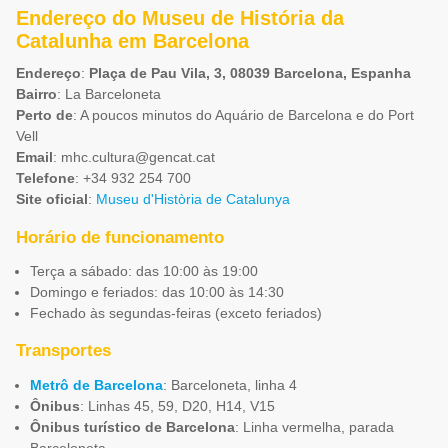
Endereço do Museu de História da
Catalunha em Barcelona
Endereço
:
Plaça de Pau Vila, 3, 08039 Barcelona, Espanha
Bairro
: La Barceloneta
Perto de
: A poucos minutos do Aquário de Barcelona e do Port
Vell
Email
:
mhc.cultura@gencat.cat
Telefone
: +34 932 254 700
Site oficial
:
Museu d'Història de Catalunya
Horário de funcionamento
Terça a sábado: das 10:00 às 19:00
Domingo e feriados: das 10:00 às 14:30
Fechado às segundas-feiras (exceto feriados)
Transportes
Metrô de Barcelona
: Barceloneta, linha 4
Ônibus
: Linhas 45, 59, D20, H14, V15
Ônibus turístico de Barcelona
: Linha vermelha, parada
Barceloneta