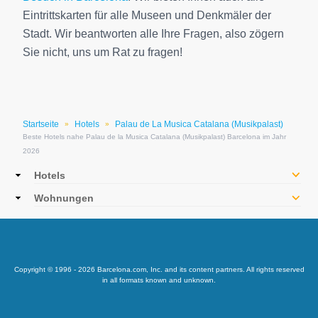
Eintrittskarten für alle Museen und Denkmäler der
Stadt. Wir beantworten alle Ihre Fragen, also zögern
Sie nicht, uns um Rat zu fragen!
Startseite
Hotels
Palau de La Musica Catalana (Musikpalast)
»
»
Beste Hotels nahe Palau de la Musica Catalana (Musikpalast) Barcelona im Jahr
2026
Main
Hotels
navigation
Wohnungen
Copyright © 1996 - 2026 Barcelona.com, Inc. and its content partners. All rights reserved
in all formats known and unknown.