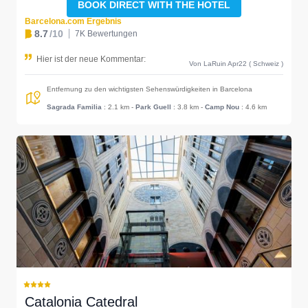
BOOK DIRECT WITH THE HOTEL
Barcelona.com Ergebnis
8.7
/10
7K Bewertungen
Hier ist der neue Kommentar:
Von LaRuin Apr22 ( Schweiz )
Entfernung zu den wichtigsten Sehenswürdigkeiten in Barcelona
Sagrada Familia
: 2.1 km
-
Park Guell
: 3.8 km
-
Camp Nou
: 4.6 km
Catalonia Catedral