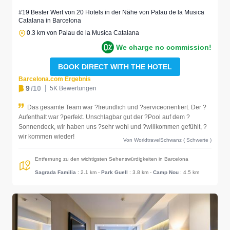
#19 Bester Wert von 20 Hotels in der Nähe von Palau de la Musica
Catalana in Barcelona
0.3 km von Palau de la Musica Catalana
We charge no commission!
BOOK DIRECT WITH THE HOTEL
Barcelona.com Ergebnis
9
/10
5K Bewertungen
Das gesamte Team war ?freundlich und ?serviceorientiert. Der ?
Aufenthalt war ?perfekt. Unschlagbar gut der ?Pool auf dem ?
Sonnendeck, wir haben uns ?sehr wohl und ?willkommen gefühlt, ?
wir kommen wieder!
Von WorldtravelSchwanz ( Schwerte )
Entfernung zu den wichtigsten Sehenswürdigkeiten in Barcelona
Sagrada Familia
: 2.1 km
-
Park Guell
: 3.8 km
-
Camp Nou
: 4.5 km