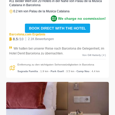
#11 Bester Wert von 20 Hotels in der Nähe von Palau de la Musica
Catalana in Barcelona
0.2 km von Palau de la Musica Catalana
We charge no commission!
BOOK DIRECT WITH THE HOTEL
Barcelona.com Ergebnis
8.5
/10
2.1K Bewertungen
Wir hatten bei unserer Reise nach Barcelona die Gelegenheit, im
Hotel Denit Barcelona zu übernachten.
Von Gill Hatterly ( il )
Entfernung zu den wichtigsten Sehenswürdigkeiten in Barcelona
Sagrada Familia
: 1.9 km
-
Park Guell
: 3.5 km
-
Camp Nou
: 4.4 km