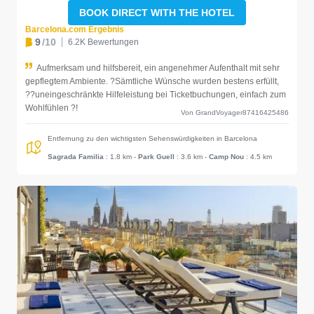
BOOK DIRECT WITH THE HOTEL
Barcelona.com Ergebnis
9
/10
6.2K Bewertungen
Aufmerksam und hilfsbereit, ein angenehmer Aufenthalt mit sehr
gepflegtem Ambiente. ?Sämtliche Wünsche wurden bestens erfüllt,
??uneingeschränkte Hilfeleistung bei Ticketbuchungen, einfach zum
Wohlfühlen ?!
Von GrandVoyager87416425486
Entfernung zu den wichtigsten Sehenswürdigkeiten in Barcelona
Sagrada Familia
: 1.8 km
-
Park Guell
: 3.6 km
-
Camp Nou
: 4.5 km