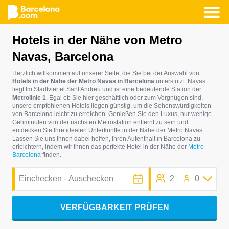
Direkt
Hotels in der Nähe von Metro
zum
Navas, Barcelona
Inhalt
Herzlich willkommen auf unserer Seite, die Sie bei der Auswahl von
Hotels in der Nähe der Metro Navas in Barcelona
unterstützt. Navas
liegt Im Stadtviertel Sant Andreu und ist eine bedeutende Station der
Metrolinie 1
. Egal ob Sie hier geschäftlich oder zum Vergnügen sind,
unsere empfohlenen Hotels liegen günstig, um die Sehenswürdigkeiten
von Barcelona leicht zu erreichen. Genießen Sie den Luxus, nur wenige
Gehminuten von der nächsten Metrostation entfernt zu sein und
entdecken Sie Ihre idealen Unterkünfte in der Nähe der Metro Navas.
Lassen Sie uns Ihnen dabei helfen, Ihren Aufenthalt in Barcelona zu
erleichtern, indem wir Ihnen das perfekte Hotel in der Nähe der
Metro
Barcelona
finden.
2
0
VERFÜGBARKEIT PRÜFEN