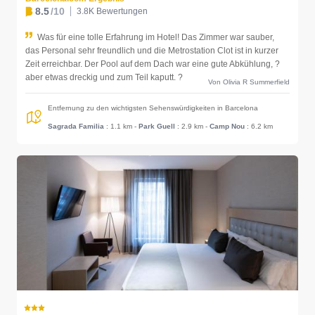
8.5
/10
3.8K Bewertungen
Was für eine tolle Erfahrung im Hotel! Das Zimmer war sauber,
das Personal sehr freundlich und die Metrostation Clot ist in kurzer
Zeit erreichbar. Der Pool auf dem Dach war eine gute Abkühlung, ?
aber etwas dreckig und zum Teil kaputt. ?
Von Olivia R Summerfield
Entfernung zu den wichtigsten Sehenswürdigkeiten in Barcelona
Sagrada Familia
: 1.1 km
-
Park Guell
: 2.9 km
-
Camp Nou
: 6.2 km