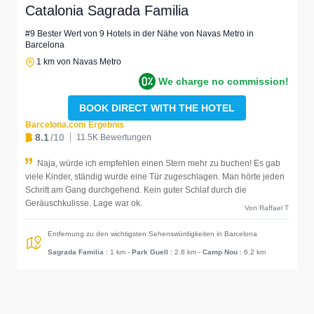
Catalonia Sagrada Familia
#9 Bester Wert von 9 Hotels in der Nähe von Navas Metro in
Barcelona
1 km von Navas Metro
We charge no commission!
BOOK DIRECT WITH THE HOTEL
Barcelona.com Ergebnis
8.1
/10
11.5K Bewertungen
Naja, würde ich empfehlen einen Stern mehr zu buchen! Es gab
viele Kinder, ständig wurde eine Tür zugeschlagen. Man hörte jeden
Schritt am Gang durchgehend. Kein guter Schlaf durch die
Geräuschkulisse. Lage war ok.
Von Raffael T
Entfernung zu den wichtigsten Sehenswürdigkeiten in Barcelona
Sagrada Familia
: 1 km
-
Park Guell
: 2.8 km
-
Camp Nou
: 6.2 km