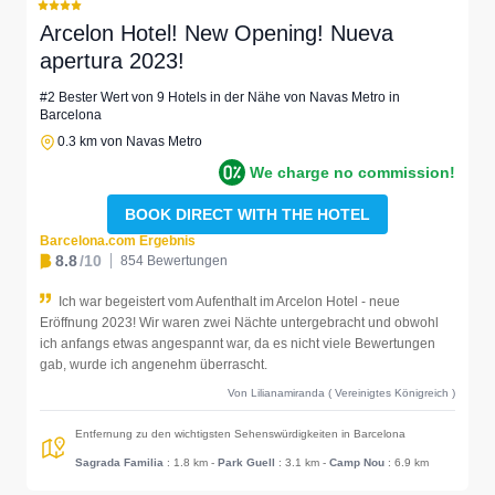
Arcelon Hotel! New Opening! Nueva
apertura 2023!
#2 Bester Wert von 9 Hotels in der Nähe von Navas Metro in
Barcelona
0.3 km von Navas Metro
We charge no commission!
BOOK DIRECT WITH THE HOTEL
Barcelona.com Ergebnis
8.8
/10
854 Bewertungen
Ich war begeistert vom Aufenthalt im Arcelon Hotel - neue
Eröffnung 2023! Wir waren zwei Nächte untergebracht und obwohl
ich anfangs etwas angespannt war, da es nicht viele Bewertungen
gab, wurde ich angenehm überrascht.
Von Lilianamiranda ( Vereinigtes Königreich )
Entfernung zu den wichtigsten Sehenswürdigkeiten in Barcelona
Sagrada Familia
: 1.8 km
-
Park Guell
: 3.1 km
-
Camp Nou
: 6.9 km