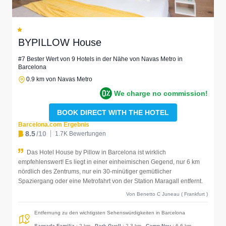
BYPILLOW House
#7 Bester Wert von 9 Hotels in der Nähe von Navas Metro in
Barcelona
0.9 km von Navas Metro
We charge no commission!
BOOK DIRECT WITH THE HOTEL
Barcelona.com Ergebnis
8.5
/10
1.7K Bewertungen
Das Hotel House by Pillow in Barcelona ist wirklich
empfehlenswert! Es liegt in einer einheimischen Gegend, nur 6 km
nördlich des Zentrums, nur ein 30-minütiger gemütlicher
Spaziergang oder eine Metrofahrt von der Station Maragall entfernt.
Von Benetto C Juneau ( Frankfurt )
Entfernung zu den wichtigsten Sehenswürdigkeiten in Barcelona
Sagrada Familia
: 2 km
-
Park Guell
: 2.3 km
-
Camp Nou
: 6.6 km