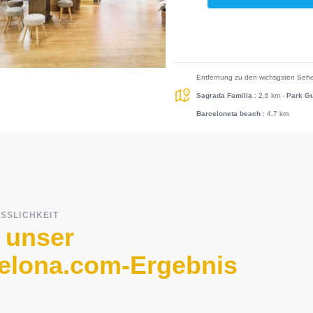
Entfernung zu den wichtigsten Sehe
Sagrada Familia
: 2.6 km
-
Park Gu
Barceloneta beach
: 4.7 km
SSLICHKEIT
 unser
elona.com-Ergebnis