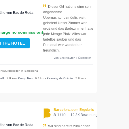
Dieser Ort hat uns eine sehr
angenehme
 Nähe von Bac de Roda
Übernachtungsmöglichkeit
geboten! Unser Zimmer war
groß und das Badezimmer hatte
harge no commission!
jede Menge Platz. Alles war
tadellos sauber und das
H THE HOTEL
Personal war wunderbar
freundlich.
Von Erik Klayton ( Österreich )
nswürdigkeiten in Barcelona
ell
: 2.8 km
-
Camp Nou
: 6.4 km
-
Passeig de Gràcia
: 2.9 km
-
Barcelona.com Ergebnis
8.1
/10
12.3K Bewertungen
 Nähe von Bac de Roda
Wir sind bereits zum dritten