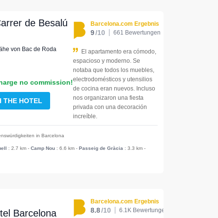
arrer de Besalú
Barcelona.com Ergebnis
9
/10
661 Bewertungen
 Nähe von Bac de Roda
El apartamento era cómodo,
espacioso y moderno. Se
notaba que todos los muebles,
electrodomésticos y utensilios
harge no commission!
de cocina eran nuevos. Incluso
nos organizaron una fiesta
H THE HOTEL
privada con una decoración
increíble.
nswürdigkeiten in Barcelona
ell
: 2.7 km
-
Camp Nou
: 6.6 km
-
Passeig de Gràcia
: 3.3 km
-
Barcelona.com Ergebnis
8.8
/10
6.1K Bewertungen
tel Barcelona