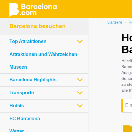
Direkt
Startseite
H
»
Barcelona besuchen
zum
Ho
Inhalt
Top Attraktionen
B
Attraktionen und Wahrzeichen
Herzl
Barce
Museen
Ausga
Sehen
Barcelona Highlights
zu st
alle 
Transporte
Hotels
FC Barcelona
Wetter