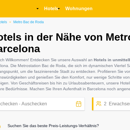
Main
Hotels
Wohnungen
navigation
otels
Metro Bac de Roda
»
tels in der Nähe von Met
arcelona
ich Willkommen! Entdecken Sie unsere Auswahl an
Hotels in unmitte
lona. Die Metrostation Bac de Roda, die sich im dynamischen Viertel S
ngspunkt, um die faszinierende Stadt zu entdecken. Profitieren Sie vo
swürdigkeiten und genießen Sie den Komfort, nur wenige Schritte von 
eigen. Von Geschäftsreisen bis hin zu Urlaubsabenteuern, unsere Hotel
Ihre Bedürfnisse. Machen Sie Ihren Aufenthalt in Barcelona noch angen
2
Erwachse
Suchen Sie das beste Preis-Leistungs-Verhältnis?