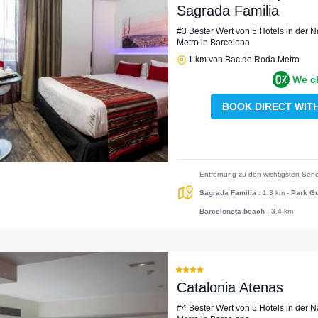
Sagrada Familia
#3 Bester Wert von 5 Hotels in der
Metro in Barcelona
1 km von Bac de Roda Metro
We c
BOOK DIRECT WIT
Entfernung zu den wichtigsten Sehe
Sagrada Familia
: 1.3 km
-
Park Gu
Barceloneta beach
: 3.4 km
Catalonia Atenas
#4 Bester Wert von 5 Hotels in der