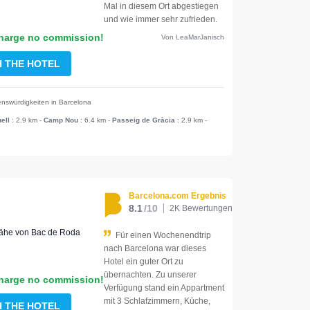
Mal in diesem Ort abgestiegen
und wie immer sehr zufrieden.
harge no commission!
Von LeaMarJanisch
H THE HOTEL
nswürdigkeiten in Barcelona
ell
: 2.9 km
-
Camp Nou
: 6.4 km
-
Passeig de Gràcia
: 2.9 km
-
Barcelona.com Ergebnis
8.1
/10
2K Bewertungen
 Nähe von Bac de Roda
Für einen Wochenendtrip
nach Barcelona war dieses
Hotel ein guter Ort zu
übernachten. Zu unserer
harge no commission!
Verfügung stand ein Appartment
mit 3 Schlafzimmern, Küche,
H THE HOTEL