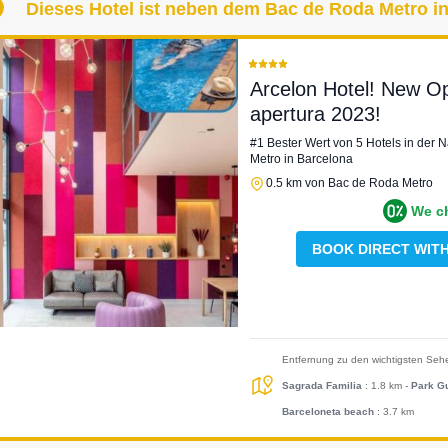
Dieses Hotel ist neben dem Bac de Roda Metro in
Arcelon Hotel! New O
apertura 2023!
#1 Bester Wert von 5 Hotels in der
Metro in Barcelona
0.5 km von Bac de Roda Metro
We c
BOOK DIRECT WIT
Entfernung zu den wichtigsten Seh
Sagrada Familia
: 1.8 km
-
Park Gu
Barceloneta beach
: 3.7 km