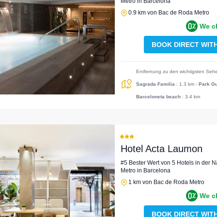
Metro in Barcelona
0.9 km von Bac de Roda Metro
We c
BOOK DIRECT WIT
Entfernung zu den wichtigsten Sehe
Sagrada Familia
: 1.3 km
-
Park Gu
Barceloneta beach
: 3.4 km
Hotel Acta Laumon
#5 Bester Wert von 5 Hotels in der
Metro in Barcelona
1 km von Bac de Roda Metro
We c
BOOK DIRECT WIT