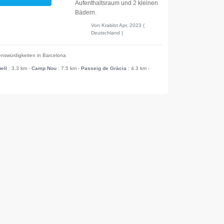
Aufenthaltsraum und 2 kleinen
Bädern.
Von Krablot Apr. 2023 (
Deutschland )
nswürdigkeiten in Barcelona
ell
: 3.3 km
-
Camp Nou
: 7.5 km
-
Passeig de Gràcia
: 4.3 km
-