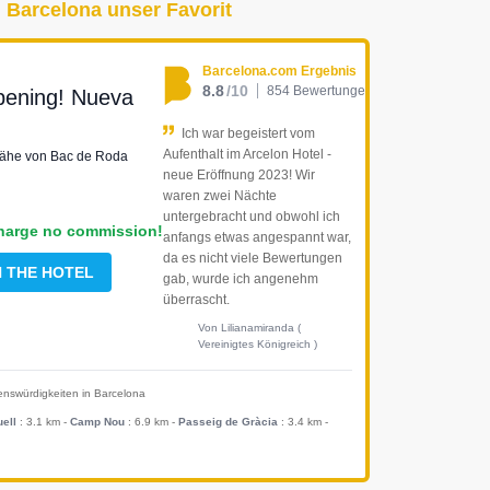
 Barcelona unser Favorit
Barcelona.com Ergebnis
8.8
/10
854 Bewertungen
pening! Nueva
Ich war begeistert vom
Aufenthalt im Arcelon Hotel -
 Nähe von Bac de Roda
neue Eröffnung 2023! Wir
waren zwei Nächte
untergebracht und obwohl ich
harge no commission!
anfangs etwas angespannt war,
da es nicht viele Bewertungen
H THE HOTEL
gab, wurde ich angenehm
überrascht.
Von Lilianamiranda (
Vereinigtes Königreich )
enswürdigkeiten in Barcelona
ell
: 3.1 km
-
Camp Nou
: 6.9 km
-
Passeig de Gràcia
: 3.4 km
-