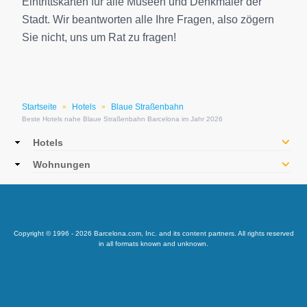
Eintrittskarten für alle Museen und Denkmäler der
Stadt. Wir beantworten alle Ihre Fragen, also zögern
Sie nicht, uns um Rat zu fragen!
Startseite
Hotels
Blaue Straßenbahn
»
»
Beste Hotels nahe Blaue Straßenbahn Barcelona im Jahr 2026
Main
Hotels
navigation
Wohnungen
Copyright © 1996 - 2026 Barcelona.com, Inc. and its content partners. All rights reserved
in all formats known and unknown.