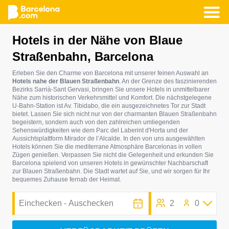
Direkt
Hotels in der Nähe von Blaue
zum
Straßenbahn, Barcelona
Inhalt
Erleben Sie den Charme von Barcelona mit unserer feinen Auswahl an
Hotels nahe der Blauen Straßenbahn
. An der Grenze des faszinierenden
Bezirks Sarrià-Sant Gervasi, bringen Sie unsere Hotels in unmittelbarer
Nähe zum historischen Verkehrsmittel und Komfort. Die nächstgelegene
U-Bahn-Station ist Av. Tibidabo, die ein ausgezeichnetes Tor zur Stadt
bietet. Lassen Sie sich nicht nur von der charmanten Blauen Straßenbahn
begeistern, sondern auch von den zahlreichen umliegenden
Sehenswürdigkeiten wie dem Parc del Laberint d'Horta und der
Aussichtsplattform Mirador de l’Alcalde. In den von uns ausgewählten
Hotels können Sie die mediterrane Atmosphäre Barcelonas in vollen
Zügen genießen. Verpassen Sie nicht die Gelegenheit und erkunden Sie
Barcelona spielend von unseren Hotels in gewünschter Nachbarschaft
zur Blauen Straßenbahn. Die Stadt wartet auf Sie, und wir sorgen für Ihr
bequemes Zuhause fernab der Heimat.
2
0