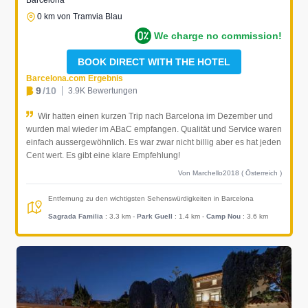
Barcelona
0 km von Tramvia Blau
We charge no commission!
BOOK DIRECT WITH THE HOTEL
Barcelona.com Ergebnis
9
/10
3.9K Bewertungen
Wir hatten einen kurzen Trip nach Barcelona im Dezember und
wurden mal wieder im ABaC empfangen. Qualität und Service waren
einfach aussergewöhnlich. Es war zwar nicht billig aber es hat jeden
Cent wert. Es gibt eine klare Empfehlung!
Von Marchello2018 ( Österreich )
Entfernung zu den wichtigsten Sehenswürdigkeiten in Barcelona
Sagrada Familia
: 3.3 km
-
Park Guell
: 1.4 km
-
Camp Nou
: 3.6 km